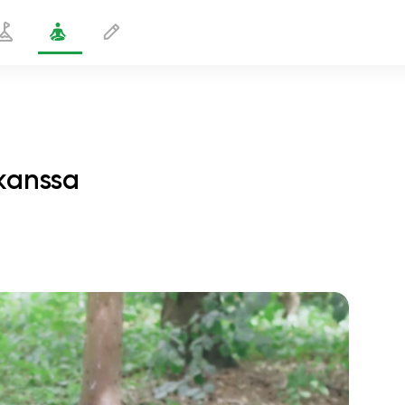
 kanssa
Pää polvillaan -asento vyön kanssa
2 min
sielun lento
01:44