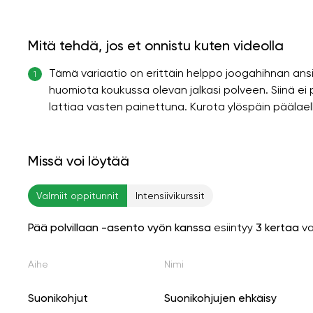
Mitä tehdä, jos et onnistu kuten videolla
Tämä variaatio on erittäin helppo joogahihnan ansios
1
huomiota koukussa olevan jalkasi polveen. Siinä ei pi
lattiaa vasten painettuna. Kurota ylöspäin päälael
Missä voi löytää
Valmiit oppitunnit
Intensiivikurssit
Pää polvillaan -asento vyön kanssa
esiintyy
3 kertaa
va
Aihe
Nimi
Suonikohjut
Suonikohjujen ehkäisy