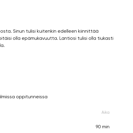
ta. Sinun tulisi kuitenkin edelleen kiinnittää
täisi olla epämukavuutta. Lantiosi tulisi olla tiukasti
la.
lmiissa oppitunneissa
Aika
90 min