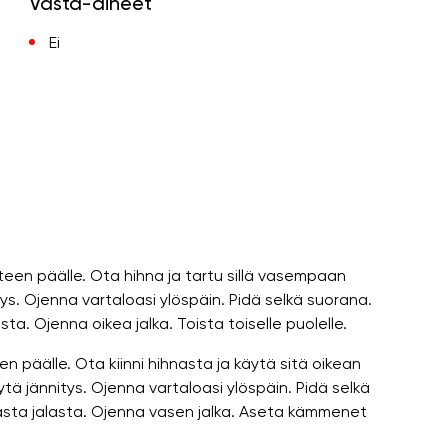
Vasta-aiheet
Ei
teen päälle. Ota hihna ja tartu sillä vasempaan
tys. Ojenna vartaloasi ylöspäin. Pidä selkä suorana.
ta. Ojenna oikea jalka. Toista toiselle puolelle.
n päälle. Ota kiinni hihnasta ja käytä sitä oikean
lytä jännitys. Ojenna vartaloasi ylöspäin. Pidä selkä
keasta jalasta. Ojenna vasen jalka. Aseta kämmenet