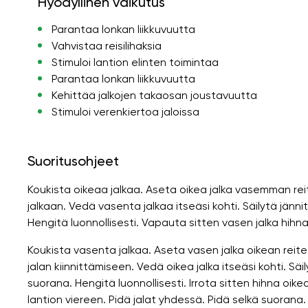
Hyödyllinen vaikutus
Parantaa lonkan liikkuvuutta
Vahvistaa reisilihaksia
Stimuloi lantion elinten toimintaa
Parantaa lonkan liikkuvuutta
Kehittää jalkojen takaosan joustavuutta
Stimuloi verenkiertoa jaloissa
Suoritusohjeet
Koukista oikeaa jalkaa. Aseta oikea jalka vasemman rei
jalkaan. Vedä vasenta jalkaa itseäsi kohti. Säilytä jänni
Hengitä luonnollisesti. Vapauta sitten vasen jalka hihnas
Koukista vasenta jalkaa. Aseta vasen jalka oikean reitee
jalan kiinnittämiseen. Vedä oikea jalka itseäsi kohti. Säi
suorana. Hengitä luonnollisesti. Irrota sitten hihna oi
lantion viereen. Pidä jalat yhdessä. Pidä selkä suorana.