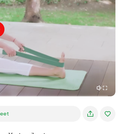
sisäinen rauha
01:27
aamun unelmat
01:34
metsän viileys
05:00
Ohjaajan ääni
kesäsade
02:00
vuoren hiljaisuus
02:00
merituuli
02:00
tuulen ääni
02:00
kevätmetsä
02:00
jeet