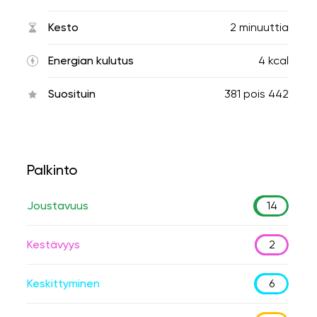
Kesto
2 minuuttia
Energian kulutus
4 kcal
Suosituin
381
pois
442
Palkinto
Joustavuus
14
Kestävyys
2
Keskittyminen
6