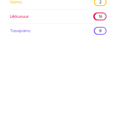
Voima
2
Liikkuvuus
16
Tasapaino
8