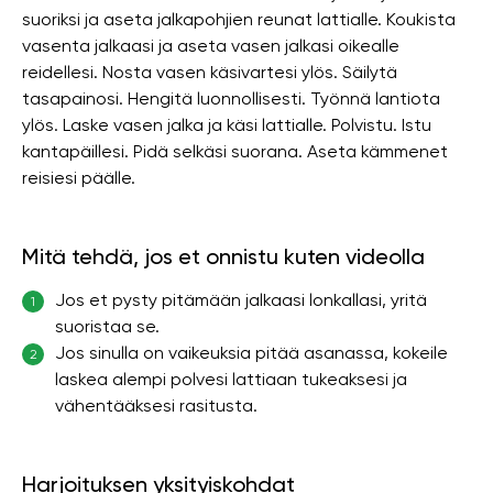
suoriksi ja aseta jalkapohjien reunat lattialle. Koukista
vasenta jalkaasi ja aseta vasen jalkasi oikealle
reidellesi. Nosta vasen käsivartesi ylös. Säilytä
tasapainosi. Hengitä luonnollisesti. Työnnä lantiota
ylös. Laske vasen jalka ja käsi lattialle. Polvistu. Istu
kantapäillesi. Pidä selkäsi suorana. Aseta kämmenet
reisiesi päälle.
Mitä tehdä, jos et onnistu kuten videolla
Jos et pysty pitämään jalkaasi lonkallasi, yritä
1
suoristaa se.
Jos sinulla on vaikeuksia pitää asanassa, kokeile
2
laskea alempi polvesi lattiaan tukeaksesi ja
vähentääksesi rasitusta.
Harjoituksen yksityiskohdat