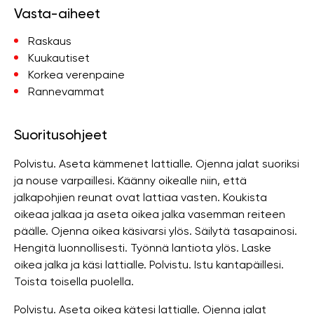
Vasta-aiheet
Raskaus
Kuukautiset
Korkea verenpaine
Rannevammat
Suoritusohjeet
Polvistu. Aseta kämmenet lattialle. Ojenna jalat suoriksi
ja nouse varpaillesi. Käänny oikealle niin, että
jalkapohjien reunat ovat lattiaa vasten. Koukista
oikeaa jalkaa ja aseta oikea jalka vasemman reiteen
päälle. Ojenna oikea käsivarsi ylös. Säilytä tasapainosi.
Hengitä luonnollisesti. Työnnä lantiota ylös. Laske
oikea jalka ja käsi lattialle. Polvistu. Istu kantapäillesi.
Toista toisella puolella.
Polvistu. Aseta oikea kätesi lattialle. Ojenna jalat