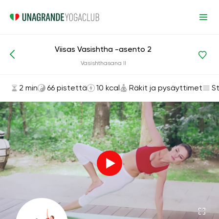
Viisas Vasishtha -asento 2
Asanat ja harjoitukset
Räkit ja pysäyttimet
Vasishthasana II
2 min
66 pistettä
10 kcal
Räkit ja pysäyttimet
S