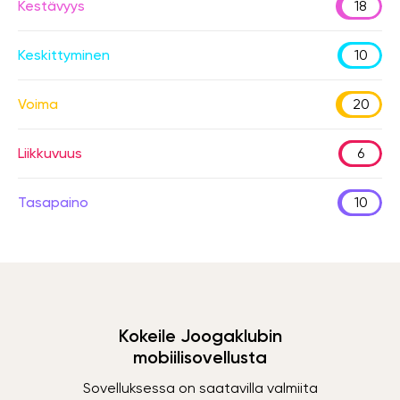
Kestävyys
18
Keskittyminen
10
Voima
20
Liikkuvuus
6
Tasapaino
10
Kokeile Joogaklubin
mobiilisovellusta
Sovelluksessa on saatavilla valmiita