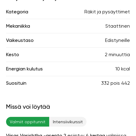
Kategoria
Räkit ja pysäyttimet
Mekaniikka
Staattinen
Vaikeustaso
Edistyneille
Kesto
2 minuuttia
Energian kulutus
10 kcal
Suosituin
332
pois
442
Missä voi löytää
Valmiit oppitunnit
Intensiivikurssit
Viisas Vasishtha -asento 2
esiintyy
4 kertaa
valmiissa