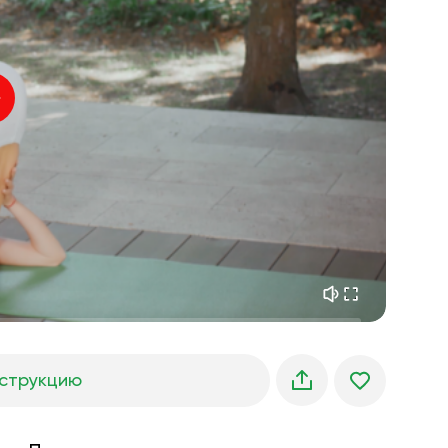
внутренний покой
01:27
утренние грёзы
01:34
лесная прохлада
05:00
Голос инструктора
летний дождь
02:00
горная тишина
02:00
морской бриз
02:00
голос ветра
02:00
весенний лес
02:00
струкцию