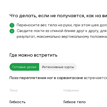
Что делать, если не получается, как на в
Переносите вес тела на руки, при этом шея до
1
Сводите локти за спиной ближе друг к другу, дл
2
результат, максимально вертикальному положени
Где можно встретить
Готовые уроки
Интенсивные курсы
Поза переплетения ног в сарвангасане
встречаетс
Тема
Название
Гибкость
Гибкое тело