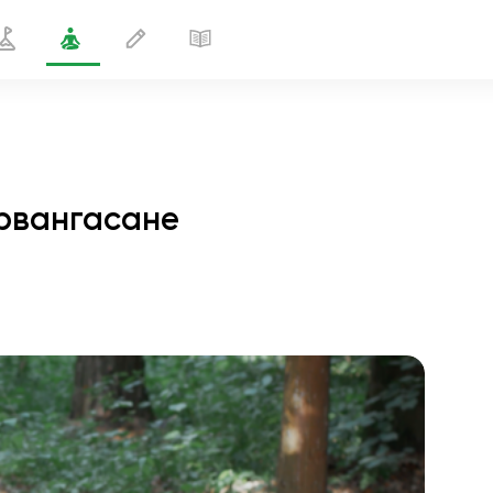
арвангасане
а переплетения ног в сарвангасане
2 мин
полёт души
01:44