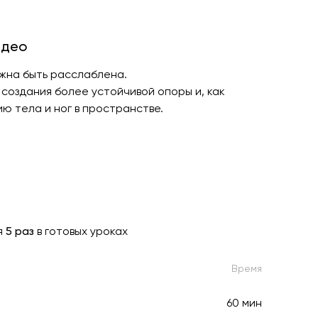
идео
лжна быть расслаблена.
я создания более устойчивой опоры и, как
ю тела и ног в пространстве.
я
5 раз
в готовых уроках
Время
60 мин