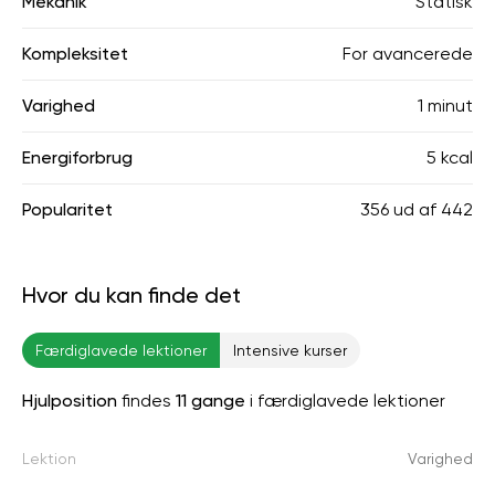
Mekanik
Statisk
Kompleksitet
For avancerede
Varighed
1 minut
Energiforbrug
5 kcal
Popularitet
356
ud af
442
Hvor du kan finde det
Færdiglavede lektioner
Intensive kurser
Hjulposition
findes
11 gange
i færdiglavede lektioner
Lektion
Varighed