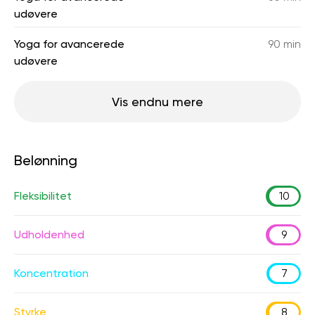
udøvere
Yoga for avancerede
90 min
udøvere
Vis endnu mere
Belønning
Fleksibilitet
10
Udholdenhed
9
Koncentration
7
Styrke
8