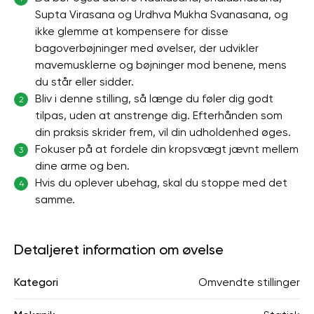
Supta Virasana og Urdhva Mukha Svanasana, og
ikke glemme at kompensere for disse
bagoverbøjninger med øvelser, der udvikler
mavemusklerne og bøjninger mod benene, mens
du står eller sidder.
Bliv i denne stilling, så længe du føler dig godt
2
tilpas, uden at anstrenge dig. Efterhånden som
din praksis skrider frem, vil din udholdenhed øges.
Fokuser på at fordele din kropsvægt jævnt mellem
3
dine arme og ben.
Hvis du oplever ubehag, skal du stoppe med det
4
samme.
Detaljeret information om øvelse
Kategori
Omvendte stillinger