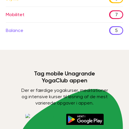
Mobilitet
7
Balance
5
Tag mobile Unagrande
YogaClub appen
Der er færdige yogakurser, meditationer
og intensive kurser til løsning af de mest
varierede opgaver i appen.