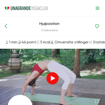
Hjulposition
Asanas og øvelser
Omvendte stillinger
Chakrasana
1 min
46 point
5 kcal
Omvendte stillinger
Statis