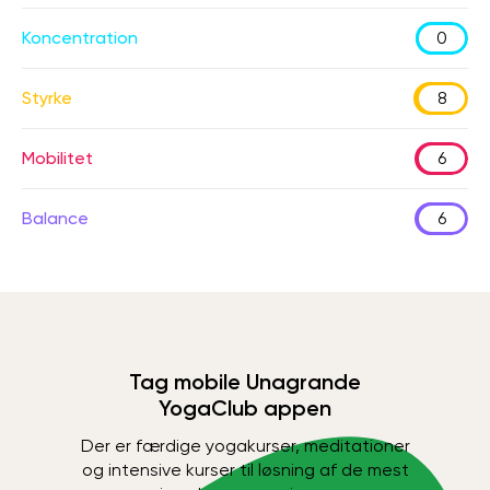
Koncentration
0
Styrke
8
Mobilitet
6
Balance
6
Tag mobile Unagrande
YogaClub appen
Der er færdige yogakurser, meditationer
og intensive kurser til løsning af de mest