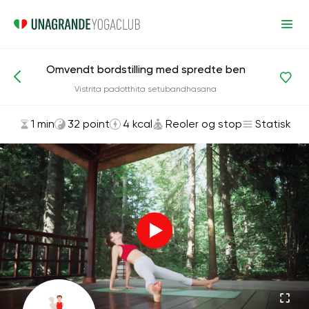
Omvendt bordstilling med spredte ben
Asanas og øvelser
Reoler og stop
Vistrita padotthita setubandhasana
1 min
32 point
4 kcal
Reoler og stop
Statisk