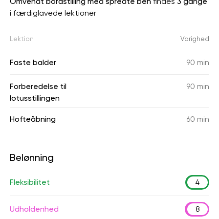
Omvendt bordstilling med spredte ben
findes
3 gange
i færdiglavede lektioner
Lektion
Varighed
Faste balder
90 min
Forberedelse til
90 min
lotusstillingen
Hofteåbning
60 min
Belønning
Fleksibilitet
4
Udholdenhed
8