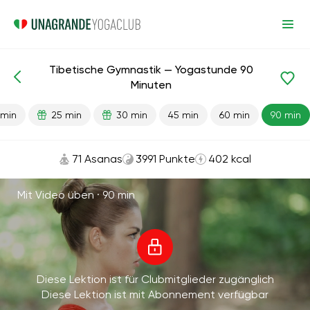
Tibetische Gymnastik — Yogastunde 90
Fertige Lektionen
Energie
Minuten
 min
25 min
30 min
45 min
60 min
90 min
71 Asanas
3991 Punkte
402 kcal
Mit Video üben ·
90 min
Diese Lektion ist für Clubmitglieder zugänglich
Diese Lektion ist mit Abonnement verfügbar