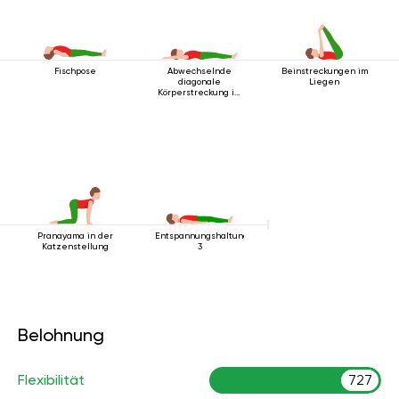
Fischpose
Abwechselnde
Beinstreckungen im
diagonale
Liegen
Körperstreckung im
Liegen
Pranayama in der
Entspannungshaltung
Katzenstellung
3
Belohnung
Flexibilität
727