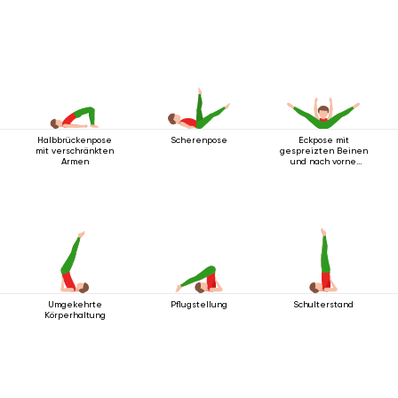
Halbbrückenpose
Scherenpose
Eckpose mit
mit verschränkten
gespreizten Beinen
Armen
und nach vorne
ausgestreckten
Armen
Umgekehrte
Pflugstellung
Schulterstand
Körperhaltung