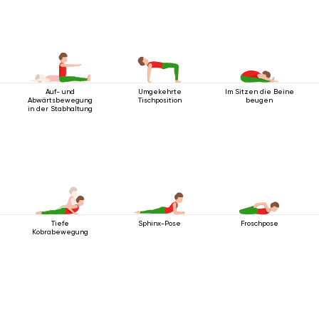
Auf- und
Umgekehrte
Im Sitzen die Beine
Abwärtsbewegung
Tischposition
beugen
in der Stabhaltung
Tiefe
Sphinx-Pose
Froschpose
Kobrabewegung