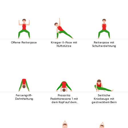
Offene Reiterpose
Krieger II-Pose mit
Reiterpose mit
Hüftstütze
Schulterdehnung
Fersengriff-
Prasarita
Seitliche
Dehnhaltung
Padottanasana 1 mit
Kniebeuge mit
dem Kopf auf dem
gestrecktem Bein
Boden