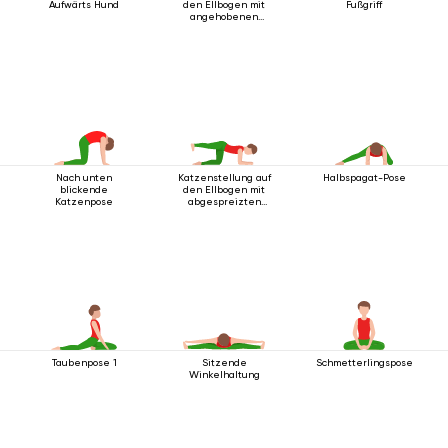
Aufwärts Hund
den Ellbogen mit
Fußgriff
angehobenen
Beinen
Nach unten
Katzenstellung auf
Halbspagat-Pose
blickende
den Ellbogen mit
Katzenpose
abgespreizten
Beinen
Taubenpose 1
Sitzende
Schmetterlingspose
Winkelhaltung