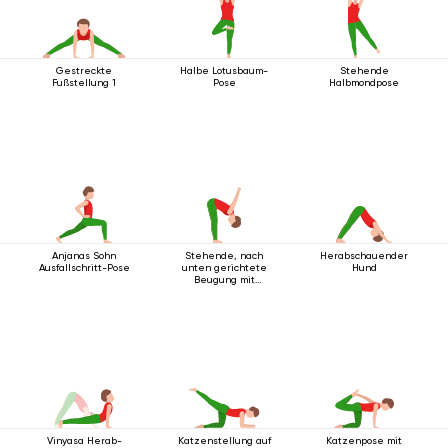
Gestreckte
Halbe Lotusbaum-
Stehende
Fußstellung 1
Pose
Halbmondpose
Anjanas Sohn
Stehende, nach
Herabschauender
Ausfallschritt-Pose
unten gerichtete
Hund
Beugung mit
Handgelenksverschluss
Vinyasa Herab-
Katzenstellung auf
Katzenpose mit