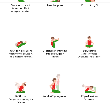
Diamantpose mit
Muschelpose
Kindhaltung 3
über den Kopf
ausgestreckten
Armen
Im Sitzen die Beine
Gleichgewichtswinkelhaltung
Bewegung
nach vorne beugen,
mit gebeugten
„Kreisförmige
die Hände hinter
Knien
Drehung im Sitzen“
dem Rücken
verschränkt.
Seitliche
Kniekräftigungsübung
Kriya-Flexion-
Beugebewegung im
Extension
Sitzen