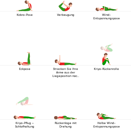
Kobra-Pose
Verbeugung
Wind-
Entspannungspose
Eckpose
Strecken Sie Ihre
Kriya-Rückenrolle
Arme aus der
Liegeposition nach
oben
Rückenlage mit
Halbe Wind-
Kriya-Pflug –
Drehung
Entspannungspose
Schlafhaltung