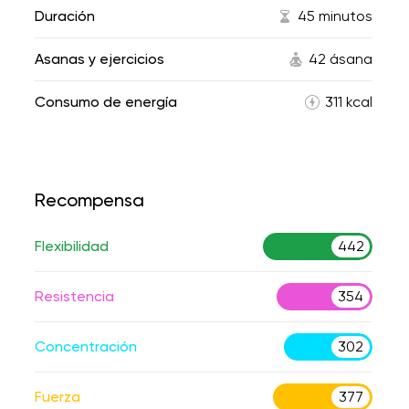
Duración
45 minutos
Asanas y ejercicios
42 ásana
Consumo de energía
311 kcal
Recompensa
Flexibilidad
442
Resistencia
354
Concentración
302
Fuerza
377