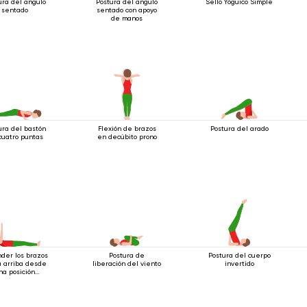
ura del ángulo
Postura del ángulo
Sello Yóguico Simple
sentado
sentado con apoyo
de manos
ura del bastón
Flexión de brazos
Postura del arado
cuatro puntas
en decúbito prono
der los brazos
Postura de
Postura del cuerpo
a arriba desde
liberación del viento
invertido
na posición
acostada