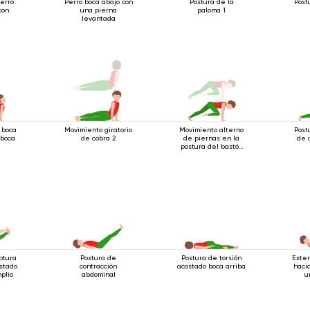
perro
Perro boca abajo con
Postura de la
Post
con
una pierna
paloma 1
levantada
 boca
Movimiento giratorio
Movimiento alterno
Post
 boca
de cobra 2
de piernas en la
de 
postura del bastón
de cuatro patas
ptura
Postura de
Postura de torsión
Exten
stado
contracción
acostado boca arriba
haci
plio
abdominal
u