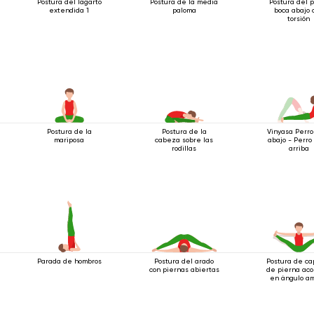
Postura del lagarto
Postura de la media
Postura del 
extendida 1
paloma
boca abajo 
torsión
Postura de la
Postura de la
Vinyasa Perro
mariposa
cabeza sobre las
abajo - Perro
rodillas
arriba
Parada de hombros
Postura del arado
Postura de ca
con piernas abiertas
de pierna aco
en ángulo am