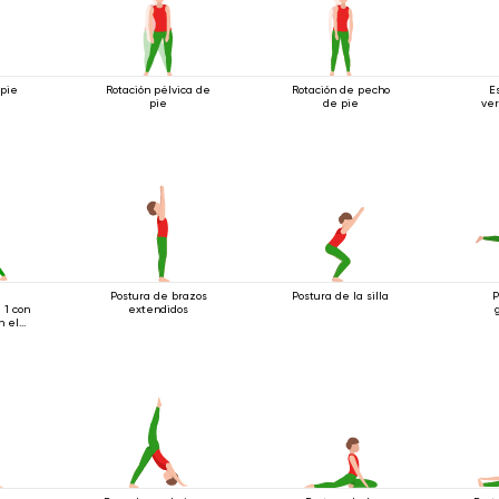
 pie
Rotación pélvica de
Rotación de pecho
E
pie
de pie
ver
a
Postura de brazos
Postura de la silla
P
 1 con
extendidos
n el