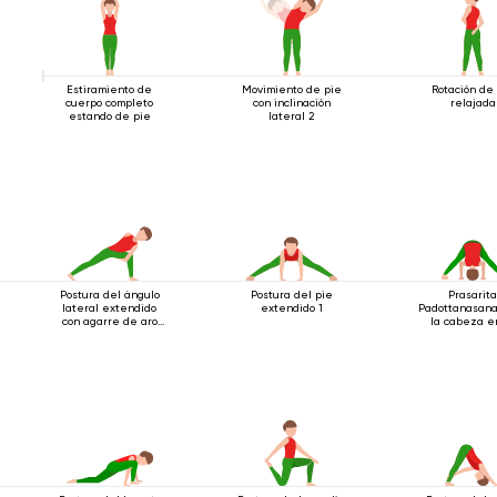
Estiramiento de
Movimiento de pie
Rotación de
cuerpo completo
con inclinación
relajada
estando de pie
lateral 2
Postura del ángulo
Postura del pie
Prasarit
lateral extendido
extendido 1
Padottanasana
con agarre de aro
la cabeza e
debajo de la rodilla
suelo