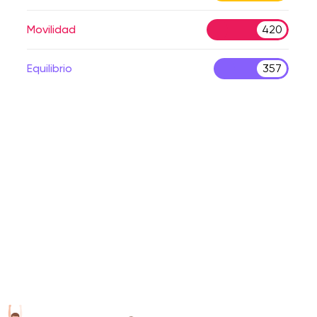
Movilidad
420
Equilibrio
357