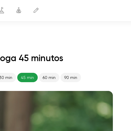
yoga 45 minutos
30 min
45 min
60 min
90 min
vuelo del alma
01:44
paz interior
01:27