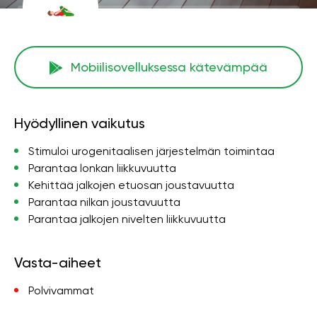
Mobiilisovelluksessa kätevämpää
Hyödyllinen vaikutus
Stimuloi urogenitaalisen järjestelmän toimintaa
Parantaa lonkan liikkuvuutta
Kehittää jalkojen etuosan joustavuutta
Parantaa nilkan joustavuutta
Parantaa jalkojen nivelten liikkuvuutta
Vasta-aiheet
Polvivammat