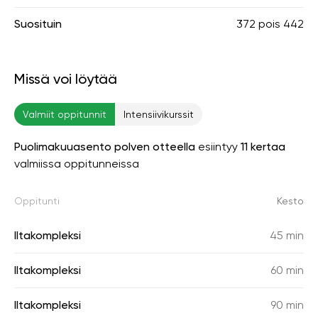
Suosituin
372
pois
442
Missä voi löytää
Valmiit oppitunnit
Intensiivikurssit
Puolimakuuasento polven otteella
esiintyy
11 kertaa
valmiissa oppitunneissa
Oppitunti
Kesto
Iltakompleksi
45 min
Iltakompleksi
60 min
Iltakompleksi
90 min