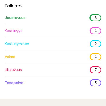
Palkinto
Joustavuus
8
Kestävyys
4
Keskittyminen
2
Voima
4
Liikkuvuus
7
Tasapaino
5