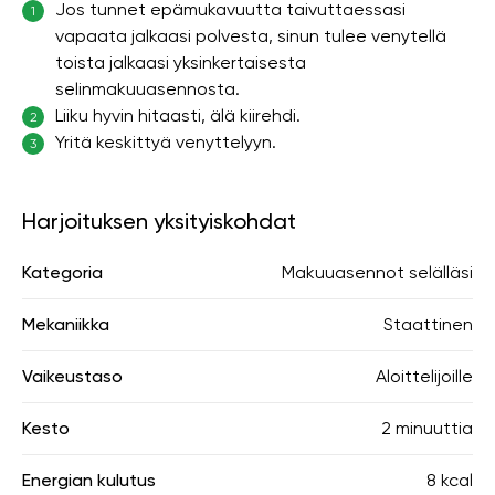
Jos tunnet epämukavuutta taivuttaessasi
1
vapaata jalkaasi polvesta, sinun tulee venytellä
toista jalkaasi yksinkertaisesta
selinmakuuasennosta.
Liiku hyvin hitaasti, älä kiirehdi.
2
Yritä keskittyä venyttelyyn.
3
Harjoituksen yksityiskohdat
Kategoria
Makuuasennot selälläsi
Mekaniikka
Staattinen
Vaikeustaso
Aloittelijoille
Kesto
2 minuuttia
Energian kulutus
8 kcal