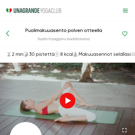
Puolimakuuasento polven otteella
Asanat ja harjoitukset
Makuuasennot selälläsi
Supta tiryagjanu baddhasana
2 min
30 pistettä
8 kcal
Makuuasennot selälläsi