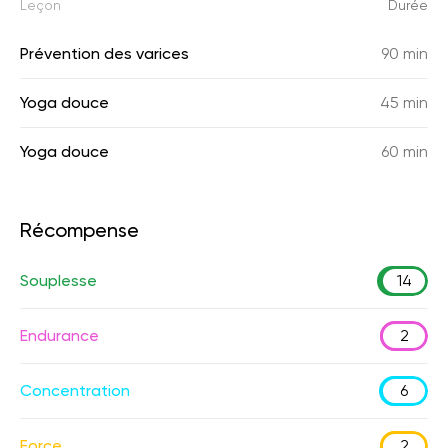
Leçon
Durée
Prévention des varices
90 min
Yoga douce
45 min
Yoga douce
60 min
Récompense
Souplesse
14
Endurance
2
Concentration
6
Force
2