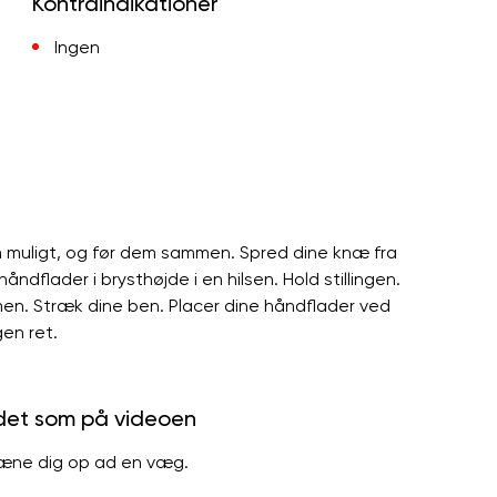
Kontraindikationer
Ingen
m muligt, og før dem sammen. Spred dine knæ fra
ndflader i brysthøjde i en hilsen. Hold stillingen.
en. Stræk dine ben. Placer dine håndflader ved
gen ret.
 det som på videoen
 læne dig op ad en væg.