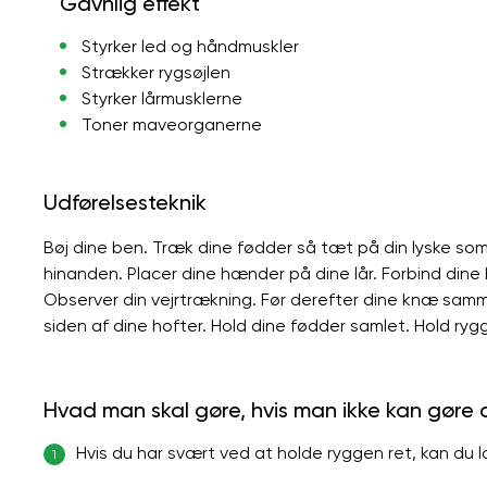
Gavnlig effekt
Styrker led og håndmuskler
Strækker rygsøjlen
Styrker lårmusklerne
Toner maveorganerne
Udførelsesteknik
Bøj dine ben. Træk dine fødder så tæt på din lyske so
hinanden. Placer dine hænder på dine lår. Forbind dine hå
Observer din vejrtrækning. Før derefter dine knæ samm
siden af ​​dine hofter. Hold dine fødder samlet. Hold ryg
Hvad man skal gøre, hvis man ikke kan gøre
Hvis du har svært ved at holde ryggen ret, kan du
1