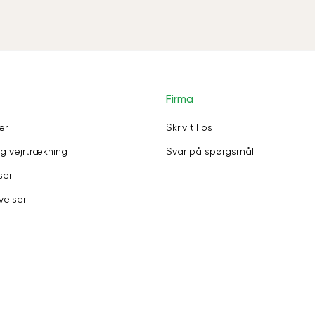
Firma
er
Skriv til os
g vejrtrækning
Svar på spørgsmål
ser
velser