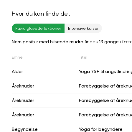
Hvor du kan finde det
Færdiglavede lektioner
Intensive kurser
Nem positur med hilsende mudra
findes
13 gange
i fær
Emne
Titel
Alder
Yoga 75+ til angstlindrin
Åreknuder
Forebyggelse af åreknu
Åreknuder
Forebyggelse af åreknu
Åreknuder
Forebyggelse af åreknu
Begyndelse
Yoga for begyndere