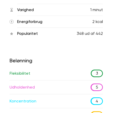
Varighed
1 minut
Energiforbrug
2 kcal
Popularitet
348
ud af
442
Belønning
Fleksibilitet
3
Udholdenhed
5
Koncentration
4