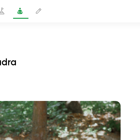
udra
Nem positur med hilsende mudra
1 min
sjælens flugt
01:44