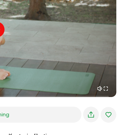
indre fred
01:27
morgendrømme
01:34
skovens kølighed
05:00
Instruktørens stemme
sommerregn
02:00
bjergstilhed
02:00
havbrise
02:00
vindens stemme
02:00
forårsskov
02:00
ning