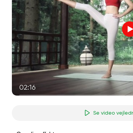
02:16
Se video vejled