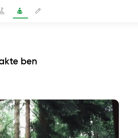
rakte ben
tående strækstilling med strakte ben
2 min
sjælens flugt
01:44