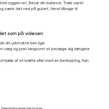
 Hold ryggen ret. Bevar din balance. Træk vejret
 og sænk det ned på gulvet. Vend tilbage til
 det som på videoen
lde dit udstrakte ben lige.
d en væg og prøv langsomt at bevæge dig længere
ed hjælp af et bælte eller med en benbøjning. Kan
i færdiglavede lektioner