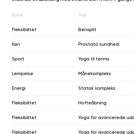
Emne
Titel
Fleksibilitet
Bensplit
Køn
Prostata sundhed
Sport
Yoga til tennis
Lempelse
Månekompleks
Energi
Statisk kompleks
Fleksibilitet
Hofteåbning
Fleksibilitet
Yoga for avancerede ud
Fleksibilitet
Yoga for avancerede ud