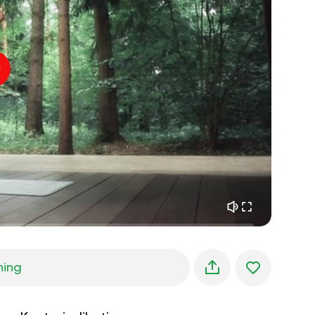
indre fred
01:27
morgendrømme
01:34
skovens kølighed
05:00
Instruktørens stemme
sommerregn
02:00
bjergstilhed
02:00
havbrise
02:00
vindens stemme
02:00
forårsskov
02:00
ning