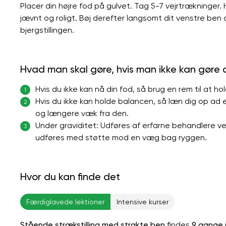
Placer din højre fod på gulvet. Tag 5-7 vejrtrækninger.
jævnt og roligt. Bøj derefter langsomt dit venstre ben
bjergstillingen.
Hvad man skal gøre, hvis man ikke kan gøre
Hvis du ikke kan nå din fod, så brug en rem til at ho
1
Hvis du ikke kan holde balancen, så læn dig op a
2
og længere væk fra den.
Under graviditet: Udføres af erfarne behandlere v
3
udføres med støtte mod en væg bag ryggen.
Hvor du kan finde det
Færdiglavede lektioner
Intensive kurser
Stående strækstilling med strakte ben
findes
9 gange