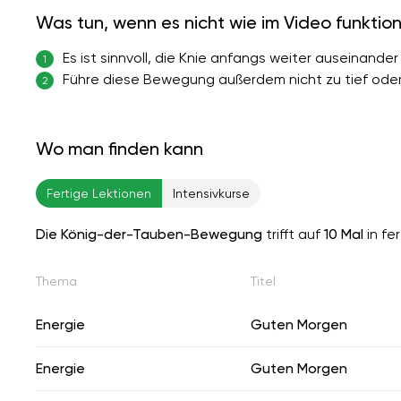
Was tun, wenn es nicht wie im Video funktion
Es ist sinnvoll, die Knie anfangs weiter auseinander
1
Führe diese Bewegung außerdem nicht zu tief oder 
2
Wo man finden kann
Fertige Lektionen
Intensivkurse
Die König-der-Tauben-Bewegung
trifft auf
10 Mal
in fe
Thema
Titel
Energie
Guten Morgen
Energie
Guten Morgen