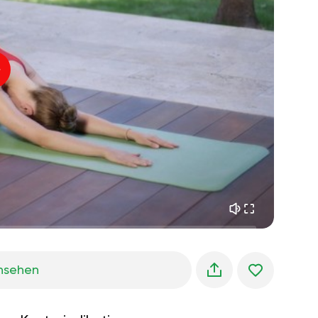
innerer frieden
01:27
morgenträume
01:34
waldkühlung
05:00
Instruktor-Stimme
sommerregen
02:00
bergstille
02:00
seebrise
02:00
die stimme des winds
02:00
frühlingswald
02:00
nsehen