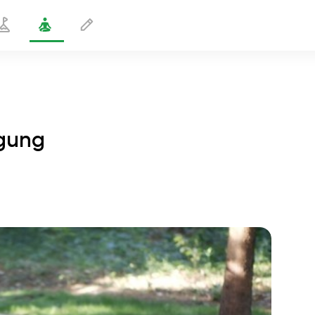
gung
Die König-der-Tauben-Bewegung
2 min
flucht der seele
01:44