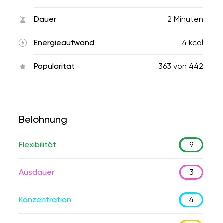
Dauer
2 Minuten
Energieaufwand
4 kcal
Popularität
363
von
442
Belohnung
Flexibilität
9
Ausdauer
3
Konzentration
4