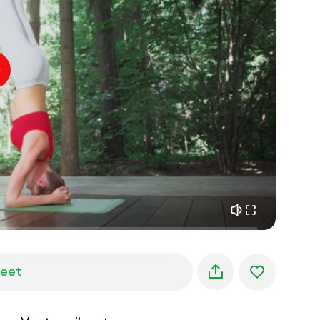
sisäinen rauha
01:27
aamun unelmat
01:34
metsän viileys
05:00
Ohjaajan ääni
kesäsade
02:00
vuoren hiljaisuus
02:00
merituuli
02:00
tuulen ääni
02:00
kevätmetsä
02:00
jeet