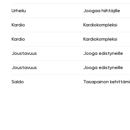
Urheilu
Joogaa hiihtäjille
Kardio
Kardiokompleksi
Kardio
Kardiokompleksi
Joustavuus
Jooga edistyneille
Joustavuus
Jooga edistyneille
Saldo
Tasapainon kehittäm