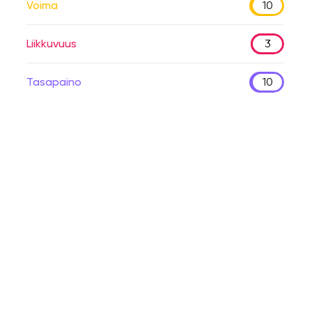
Voima
10
Liikkuvuus
3
Tasapaino
10