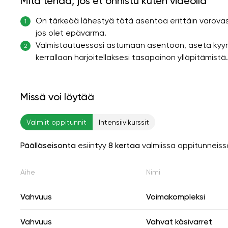
Mitä tehdä, jos et onnistu kuten videolla
On tärkeää lähestyä tätä asentoa erittäin varovasti.
1
jos olet epävarma.
Valmistautuessasi astumaan asentoon, aseta kyynär
2
kerrallaan harjoitellaksesi tasapainon ylläpitämistä.
Missä voi löytää
Valmiit oppitunnit
Intensiivikurssit
Päälläseisonta
esiintyy
8 kertaa
valmiissa oppitunneiss
Aihe
Nimi
Vahvuus
Voimakompleksi
Vahvuus
Vahvat käsivarret