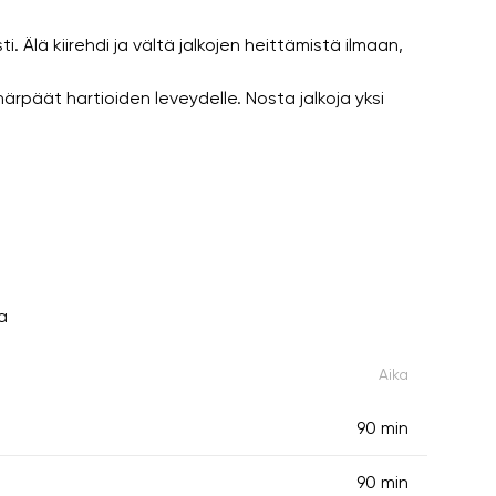
 Älä kiirehdi ja vältä jalkojen heittämistä ilmaan,
päät hartioiden leveydelle. Nosta jalkoja yksi
a
Aika
90 min
90 min