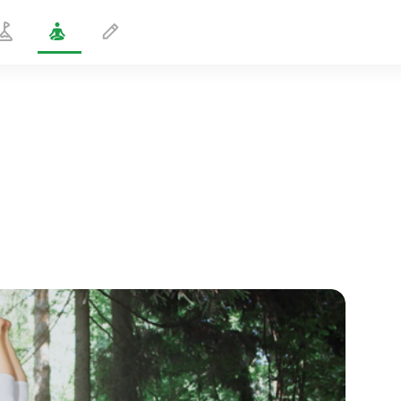
Päälläseisonta
1 min
sielun lento
01:44