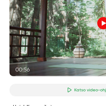
00:56
Katso video-oh