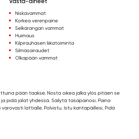
Vasta-aiheet
Niskavammat
Korkea verenpaine
Selkärangan vammat
Huimaus
Kilpirauhasen liikatoiminta
Silmäsairaudet
Olkapään vammat
ettuina pään taakse. Nosta oikea jalka ylös pitäen se
 ja pidä jalat yhdessä. Säilytä tasapainosi. Paina
varovasti lattialle. Polvistu. Istu kantapäillesi. Pidä