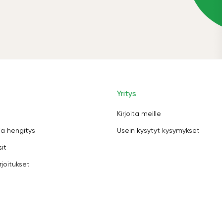
Yritys
Kirjoita meille
ja hengitys
Usein kysytyt kysymykset
sit
rjoitukset