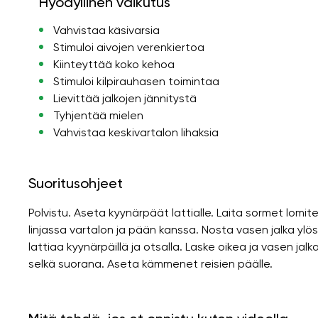
Hyödyllinen vaikutus
Vahvistaa käsivarsia
Stimuloi aivojen verenkiertoa
Kiinteyttää koko kehoa
Stimuloi kilpirauhasen toimintaa
Lievittää jalkojen jännitystä
Tyhjentää mielen
Vahvistaa keskivartalon lihaksia
Suoritusohjeet
Polvistu. Aseta kyynärpäät lattialle. Laita sormet lomit
linjassa vartalon ja pään kanssa. Nosta vasen jalka ylös
lattiaa kyynärpäillä ja otsalla. Laske oikea ja vasen jalka 
selkä suorana. Aseta kämmenet reisien päälle.