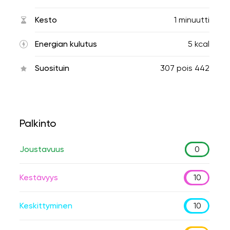
Kesto
1 minuutti
Energian kulutus
5 kcal
Suosituin
307
pois
442
Palkinto
Joustavuus
0
Kestävyys
10
Keskittyminen
10