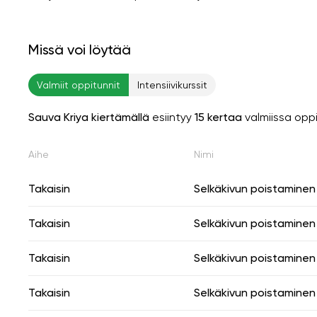
Missä voi löytää
Valmiit oppitunnit
Intensiivikurssit
Sauva Kriya kiertämällä
esiintyy
15 kertaa
valmiissa opp
Aihe
Nimi
Takaisin
Selkäkivun poistaminen
Takaisin
Selkäkivun poistaminen
Takaisin
Selkäkivun poistaminen
Takaisin
Selkäkivun poistaminen