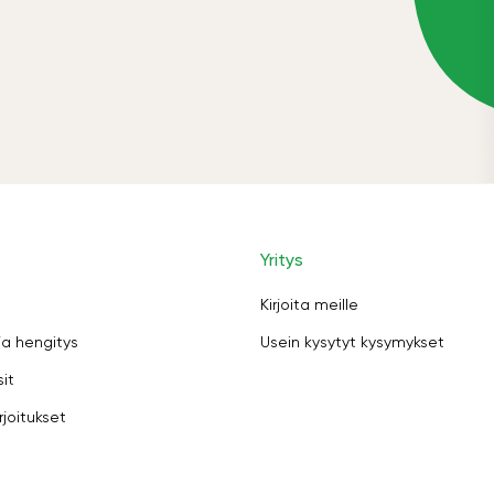
Yritys
Kirjoita meille
ja hengitys
Usein kysytyt kysymykset
sit
rjoitukset