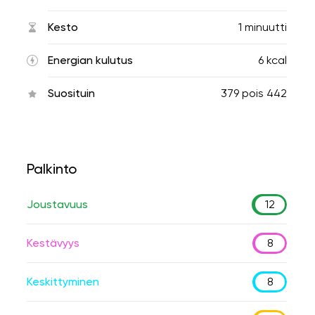
Kesto
1 minuutti
Energian kulutus
6 kcal
Suosituin
379
pois
442
Palkinto
Joustavuus
12
Kestävyys
8
Keskittyminen
8