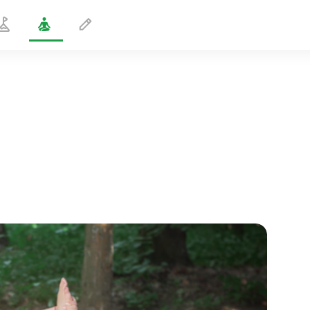
Sauva Kriya kiertämällä
1 min
sielun lento
01:44