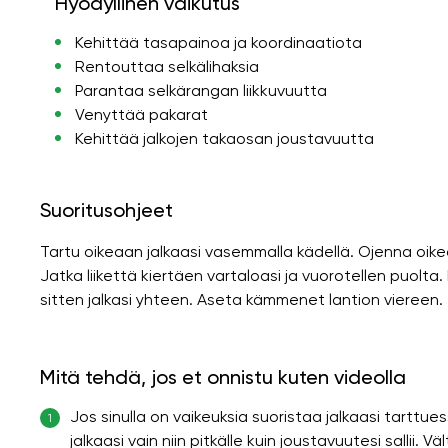
Hyödyllinen vaikutus
Kehittää tasapainoa ja koordinaatiota
Rentouttaa selkälihaksia
Parantaa selkärangan liikkuvuutta
Venyttää pakarat
Kehittää jalkojen takaosan joustavuutta
Suoritusohjeet
Tartu oikeaan jalkaasi vasemmalla kädellä. Ojenna oikea 
Jatka liikettä kiertäen vartaloasi ja vuorotellen puolta.
sitten jalkasi yhteen. Aseta kämmenet lantion viereen.
Mitä tehdä, jos et onnistu kuten videolla
Jos sinulla on vaikeuksia suoristaa jalkaasi tarttue
1
jalkaasi vain niin pitkälle kuin joustavuutesi sallii. Vä