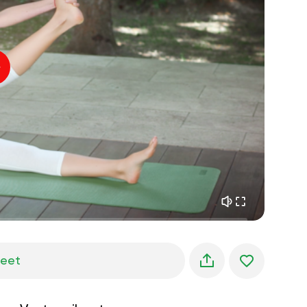
sisäinen rauha
01:27
aamun unelmat
01:34
metsän viileys
05:00
Ohjaajan ääni
kesäsade
02:00
vuoren hiljaisuus
02:00
merituuli
02:00
tuulen ääni
02:00
kevätmetsä
02:00
jeet