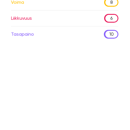
Voima
8
Liikkuvuus
6
Tasapaino
10