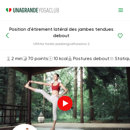
Position d'étirement latéral des jambes tendues
debout
Asanas et exercices
Postures debout
Utthita hasta padangusthasana 2
2 min
70 points
10 kcal
Postures debout
Statiq