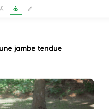
, une jambe tendue
u guerrier endormi, une jambe tendue
2 min
le vol de l'âme
01:44