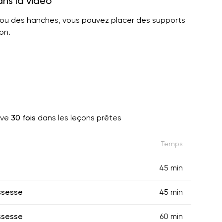
ans la vidéo
 ou des hanches, vous pouvez placer des supports
on.
uve
30 fois
dans les leçons prêtes
Temps
45 min
ssesse
45 min
ssesse
60 min