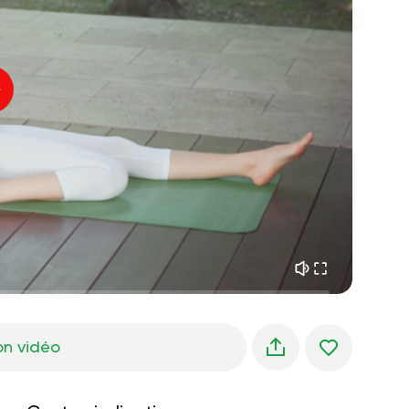
paix intérieure
01:27
rêves du matin
01:34
fraîcheur de la forêt
05:00
Voix de l'instructeur
pluie d'été
02:00
silence des montagnes
02:00
brise de mer
02:00
la voix du vent
02:00
forêt de printemps
02:00
on vidéo