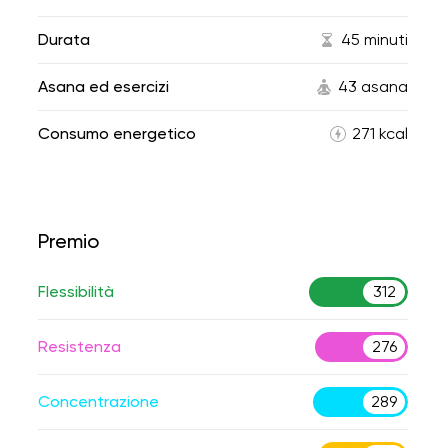
Durata
45 minuti
Asana ed esercizi
43 asana
Consumo energetico
271 kcal
Premio
Flessibilità
312
Resistenza
276
Concentrazione
289