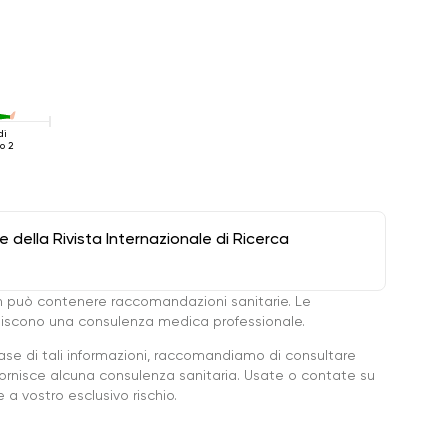
di
o 2
della Rivista Internazionale di Ricerca
 può contenere raccomandazioni sanitarie. Le
ituiscono una consulenza medica professionale.
base di tali informazioni, raccomandiamo di consultare
ornisce alcuna consulenza sanitaria. Usate o contate su
a vostro esclusivo rischio.