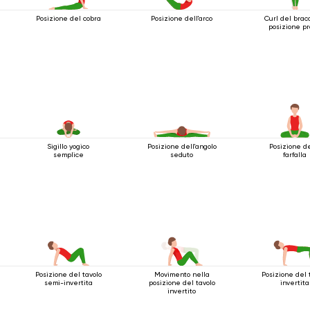
Posizione del cobra
Posizione dell'arco
Curl del bracc
posizione p
Sigillo yogico
Posizione dell'angolo
Posizione d
semplice
seduto
farfalla
Posizione del tavolo
Movimento nella
Posizione del 
semi-invertita
posizione del tavolo
invertita
invertito