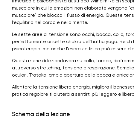
Il medico e psicoanalista austriaco Wilhelm Reich scopr
muscolare in cui le emozioni non elaborate vengono 
muscolare" che blocca il flusso di energia. Queste tensi
l'equilibrio nel corpo e nella mente.
Le sette aree di tensione sono occhi, bocca, collo, t
perfettamente ai sette chakra dell'hatha yoga. Reich 
psicoterapia, ma anche l'esercizio fisico può essere d'a
Questa serie di lezioni lavora su collo, torace, diafra
attraverso stretching, tensione e respirazione. Sempli
oculari, Trataka, ampia apertura della bocca e arriccia
Allentare la tensione libera energia, migliora il benesse
pratica regolare ti aiuterà a sentirti più leggero e libero
Schema della lezione