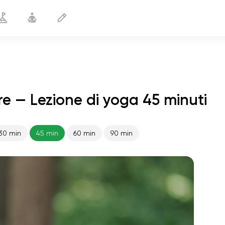
re — Lezione di yoga 45 minuti
30 min
45 min
60 min
90 min
volo dell'anima
01:44
pace interiore
01:27