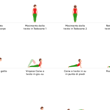
nto
Movimento della
Movimento della
Rot
corpo
testa in Tadasana 1
testa in Tadasana 2
test
 gatto
Vinyasa Cane a
Cane a testa in su
Pos
testa in giù-su
in punta di piedi