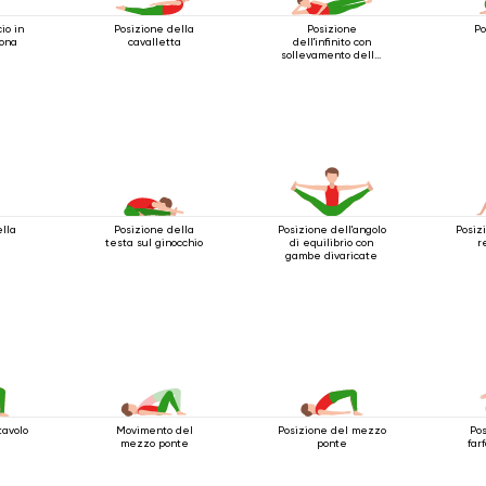
io in
Posizione della
Posizione
Po
rona
cavalletta
dell'infinito con
sollevamento delle
gambe
ella
Posizione della
Posizione dell'angolo
Posiz
testa sul ginocchio
di equilibrio con
r
gambe divaricate
tavolo
Movimento del
Posizione del mezzo
Pos
mezzo ponte
ponte
far