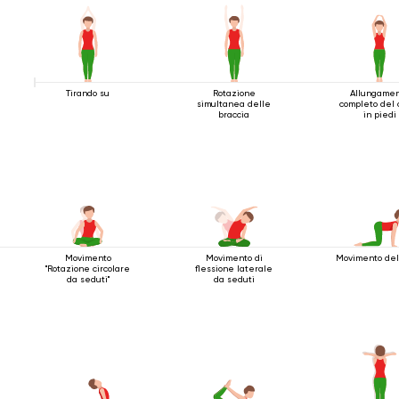
Tirando su
Rotazione
Allungame
simultanea delle
completo del 
braccia
in piedi
Movimento
Movimento di
Movimento del
"Rotazione circolare
flessione laterale
da seduti"
da seduti