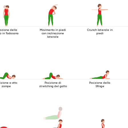
azione della
Movimento in piedi
Crunch laterale in
a in Tadasana
con inclinazione
piedi
laterale
izione a otto
Posizione di
Posizione della
zampe
stretching del gatto
Sfinge