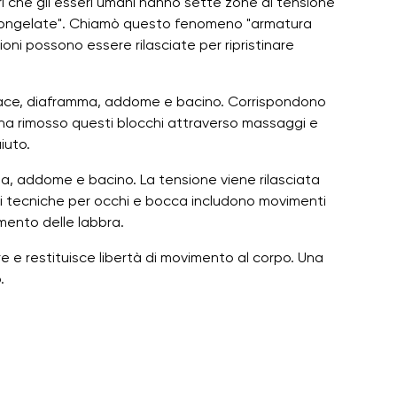
ì che gli esseri umani hanno sette zone di tensione
"congelate". Chiamò questo fenomeno "armatura
oni possono essere rilasciate per ripristinare
orace, diaframma, addome e bacino. Corrispondono
ha rimosso questi blocchi attraverso massaggi e
iuto.
mma, addome e bacino. La tensione viene rilasciata
ci tecniche per occhi e bocca includono movimenti
mento delle labbra.
re e restituisce libertà di movimento al corpo. Una
.