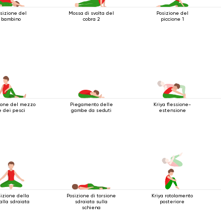
sizione del
Mossa di svolta del
Posizione del
bambino
cobra 2
piccione 1
ione del mezzo
Piegamento delle
Kriya flessione-
e dei pesci
gambe da seduti
estensione
izione della
Posizione di torsione
Kriya rotolamento
falla sdraiata
sdraiata sulla
posteriore
schiena