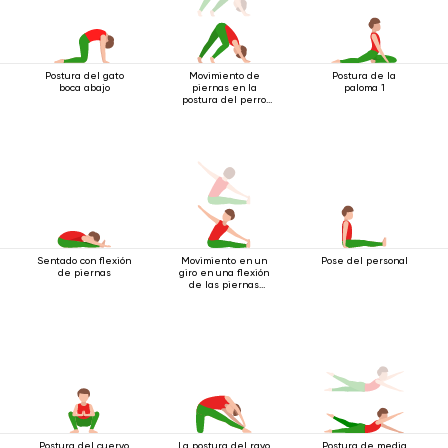
Postura del gato
Movimiento de
Postura de la
boca abajo
piernas en la
paloma 1
postura del perro
boca abajo
Sentado con flexión
Movimiento en un
Pose del personal
de piernas
giro en una flexión
de las piernas
mientras está
sentado
Postura del cuervo
La postura del rayo
Postura de media