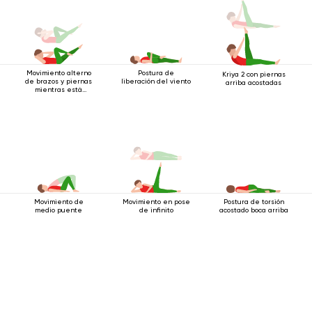
Movimiento alterno
Postura de
Kriya 2 con piernas
de brazos y piernas
liberación del viento
arriba acostadas
mientras está
acostado boca
arriba.
Movimiento de
Movimiento en pose
Postura de torsión
medio puente
de infinito
acostado boca arriba