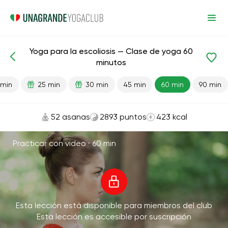
Yoga para la escoliosis — Clase de yoga 60
Lecciones preparadas
Atrás
minutos
 min
25 min
30 min
45 min
60 min
90 min
52 asanas
2893 puntos
423 kcal
Practicar con video ·
60 min
Esta lección está disponible para miembros del club
Esta lección es accesible por suscripción