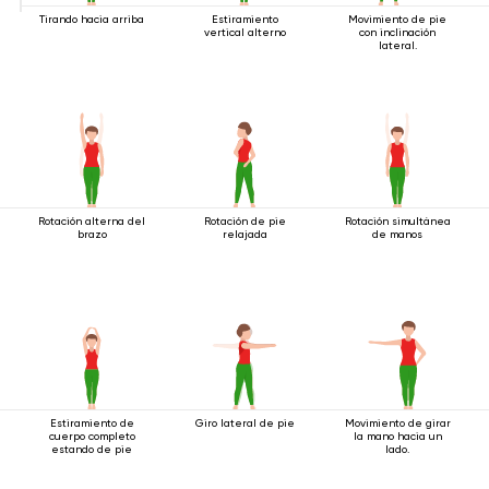
Tirando hacia arriba
Estiramiento
Movimiento de pie
vertical alterno
con inclinación
lateral.
Rotación alterna del
Rotación de pie
Rotación simultánea
brazo
relajada
de manos
Estiramiento de
Giro lateral de pie
Movimiento de girar
cuerpo completo
la mano hacia un
estando de pie
lado.