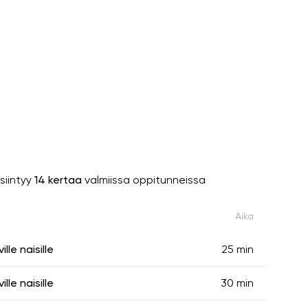
siintyy
14 kertaa
valmiissa oppitunneissa
Aika
le naisille
25 min
le naisille
30 min