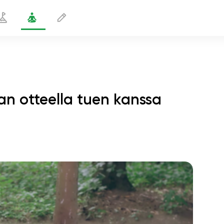
an otteella tuen kanssa
uttaisella jalan otteella tuen kanssa
2 min
sielun lento
01:44