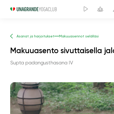
Asanat ja harjoitukset
Makuuasennot selälläsi
Makuuasento sivuttaisella jal
Supta padangusthasana IV
Makuuasento siv