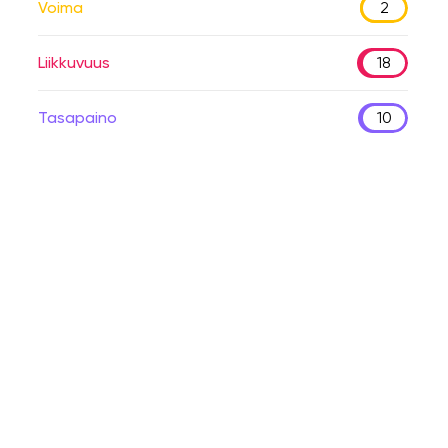
Voima
2
Liikkuvuus
18
Tasapaino
10