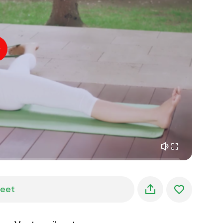
sisäinen rauha
01:27
aamun unelmat
01:34
metsän viileys
05:00
Ohjaajan ääni
kesäsade
02:00
vuoren hiljaisuus
02:00
merituuli
02:00
tuulen ääni
02:00
kevätmetsä
02:00
jeet