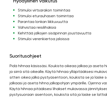
Hyödyllinen vaikutus
Stimuloi virtsarakon toimintaa
Stimuloi eturauhasen toimintaa
Parantaa lonkan liikkuvuutta
Vahvistaa reisilihaksia
Kehittää jalkojen sisäpinnan joustavuutta
Stimuloi verenkiertoa jaloissa
Suoritusohjeet
Pidä hihnaa käsissäsi. Koukista oikeaa jalkaa ja aseta h
ja siirrä sitä oikealle. Käytä hihnaa ylläpitääksesi mukav
sitten oikea jalka pystyasentoon, koukista se ja laske se 
jalkaasi ja aseta hihna jalkapohjan ympärille. Ojenna vase
Käytä hihnaa pitääksesi lihakset mukavassa jännityksess
pystysuoraan asentoon, koukista sitä ja laske se lattial