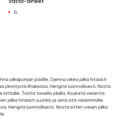
Vasta-aiheet
Ei
ihna jalkapohjan päälle. Ojenna oikea jalka hitaasti
aa jännitystä lihaksissa. Hengitä luonnollisesti. Nosta
lattialle. Toista toisella jalalla. Koukista vasenta
n jalka hitaasti suoriksi ja siirrä sitä vasemmalle.
ä. Hengitä luonnollisesti. Nosta sitten vasen jalka
le.