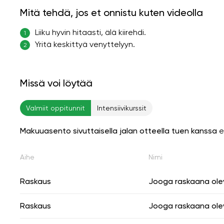
Mitä tehdä, jos et onnistu kuten videolla
Liiku hyvin hitaasti, älä kiirehdi.
1
Yritä keskittyä venyttelyyn.
2
Missä voi löytää
Valmiit oppitunnit
Intensiivikurssit
Makuuasento sivuttaisella jalan otteella tuen kanssa
e
Aihe
Nimi
Raskaus
Jooga raskaana olevil
Raskaus
Jooga raskaana olevil