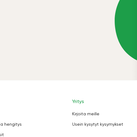
Yritys
Kirjoita meille
ja hengitys
Usein kysytyt kysymykset
sit