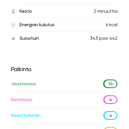
Kesto
2 minuuttia
Energian kulutus
6 kcal
Suosituin
343
pois
442
Palkinto
Joustavuus
14
Kestävyys
4
Keskittyminen
4