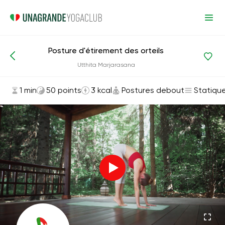
Posture d'étirement des orteils
Asanas et exercices
Postures debout
Utthita Marjarasana
1 min
50 points
3 kcal
Postures debout
Statiqu