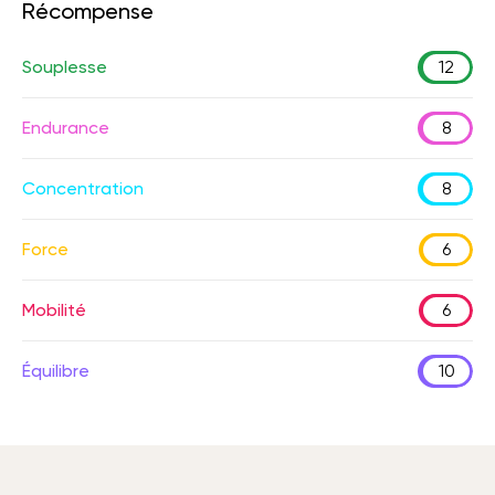
Récompense
Souplesse
12
Endurance
8
Concentration
8
Force
6
Mobilité
6
Équilibre
10