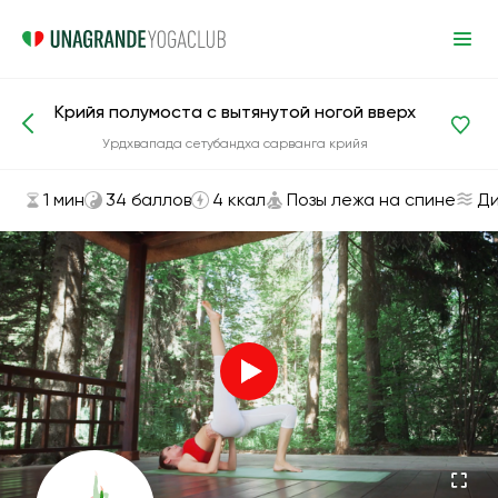
Крийя полумоста с вытянутой ногой вверх
Асаны и упражнения
Позы лежа на спине
Урдхвапада сетубандха сарвангa крийя
1 мин
34 баллов
4 ккал
Позы лежа на спине
Ди