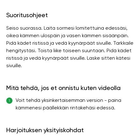
Suoritusohjeet
Seiso suorassa. Laita sormesi lomitettuina edessäsi,
oikea kämmen ulospäin ja vasen kämmen sisäänpäin.
Pidä kädet ristissä ja vedä kyynärpäät sivuille. Tarkkaile
hengitystäsi. Toista liike toiseen suuntaan. Pidä kädet
ristissä ja vedä kyynärpäät sivuille. Laske sitten kätesi
sivuille.
Mitä tehdä, jos et onnistu kuten videolla
Voit tehdä yksinkertaisemman version - paina
1
kämmenesi päällekkäin rintakehäsi edessä.
Harjoituksen yksityiskohdat