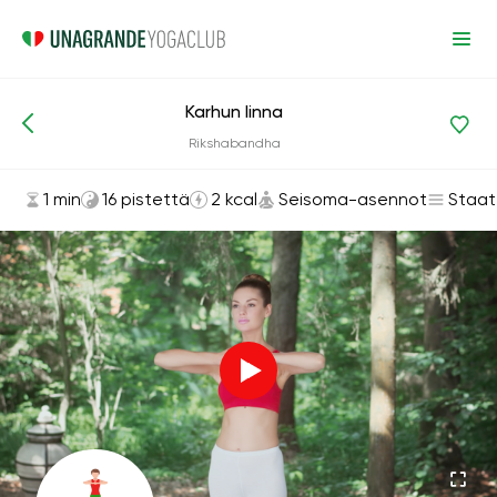
Karhun linna
Asanat ja harjoitukset
Seisoma-asennot
Rikshabandha
1 min
16 pistettä
2 kcal
Seisoma-asennot
Staat