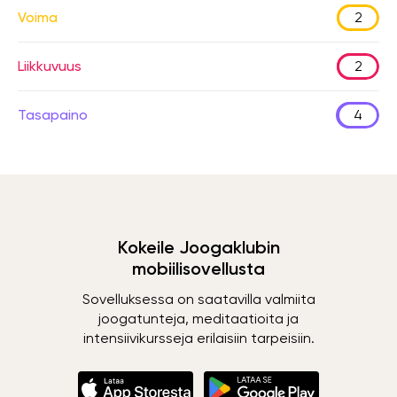
Voima
2
Liikkuvuus
2
Tasapaino
4
Kokeile Joogaklubin
mobiilisovellusta
Sovelluksessa on saatavilla valmiita
joogatunteja, meditaatioita ja
intensiivikursseja erilaisiin tarpeisiin.