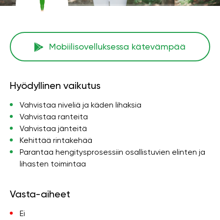
Mobiilisovelluksessa kätevämpää
Hyödyllinen vaikutus
Vahvistaa niveliä ja käden lihaksia
Vahvistaa ranteita
Vahvistaa jänteitä
Kehittää rintakehää
Parantaa hengitysprosessiin osallistuvien elinten ja
lihasten toimintaa
Vasta-aiheet
Ei