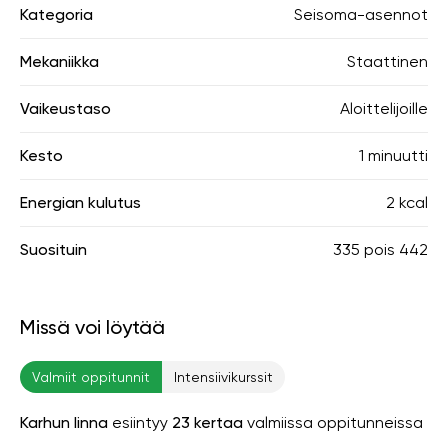
Kategoria
Seisoma-asennot
Mekaniikka
Staattinen
Vaikeustaso
Aloittelijoille
Kesto
1 minuutti
Energian kulutus
2 kcal
Suosituin
335
pois
442
Missä voi löytää
Valmiit oppitunnit
Intensiivikurssit
Karhun linna
esiintyy
23 kertaa
valmiissa oppitunneissa