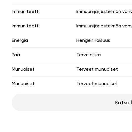
Immuniteetti
Immuunijärjestelmän vah
Immuniteetti
Immuunijärjestelmän vah
Energia
Hengen iloisuus
Pää
Terve niska
Munuaiset
Terveet munuaiset
Munuaiset
Terveet munuaiset
Katso 