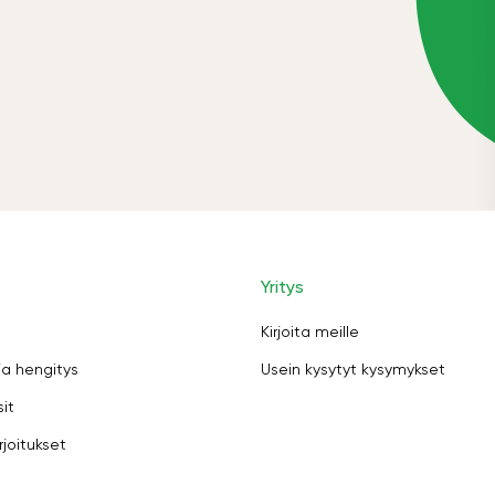
Yritys
Kirjoita meille
ja hengitys
Usein kysytyt kysymykset
sit
rjoitukset