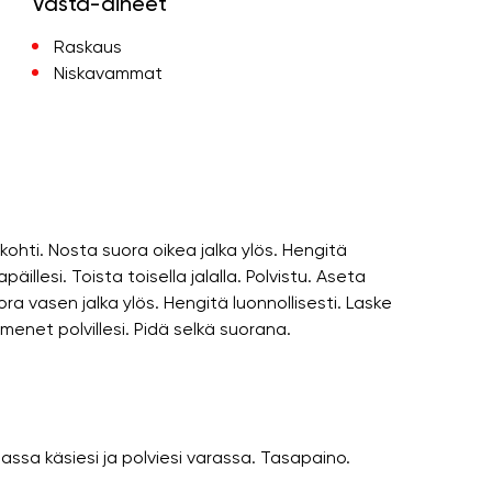
Vasta-aiheet
Raskaus
Niskavammat
 kohti. Nosta suora oikea jalka ylös. Hengitä
apäillesi. Toista toisella jalalla. Polvistu. Aseta
ora vasen jalka ylös. Hengitä luonnollisesti. Laske
mmenet polvillesi. Pidä selkä suorana.
assa käsiesi ja polviesi varassa. Tasapaino.