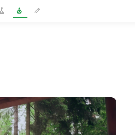
Puoli skorpioni asento
2 min
sielun lento
01:44