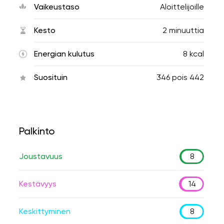
Vaikeustaso
Aloittelijoille
Kesto
2 minuuttia
Energian kulutus
8 kcal
Suosituin
346
pois
442
Palkinto
Joustavuus
8
Kestävyys
14
Keskittyminen
8