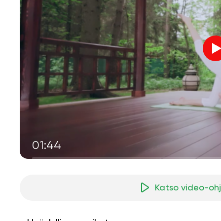
01:44
Katso video-oh