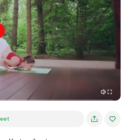
sisäinen rauha
01:27
aamun unelmat
01:34
metsän viileys
05:00
Ohjaajan ääni
kesäsade
02:00
vuoren hiljaisuus
02:00
merituuli
02:00
tuulen ääni
02:00
kevätmetsä
02:00
jeet