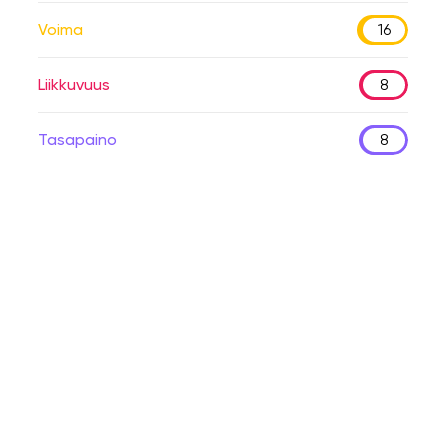
Voima
16
Liikkuvuus
8
Tasapaino
8