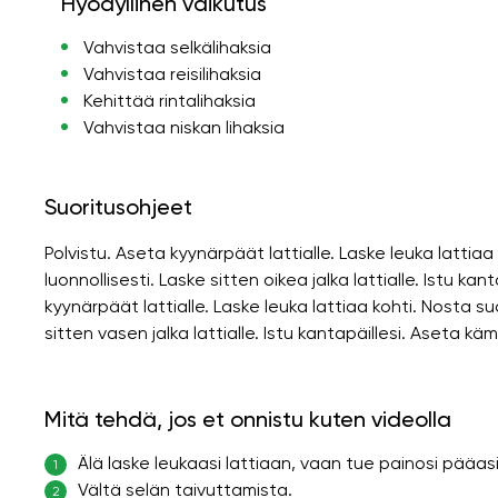
Hyödyllinen vaikutus
Vahvistaa selkälihaksia
Vahvistaa reisilihaksia
Kehittää rintalihaksia
Vahvistaa niskan lihaksia
Suoritusohjeet
Polvistu. Aseta kyynärpäät lattialle. Laske leuka lattiaa
luonnollisesti. Laske sitten oikea jalka lattialle. Istu kant
kyynärpäät lattialle. Laske leuka lattiaa kohti. Nosta su
sitten vasen jalka lattialle. Istu kantapäillesi. Aseta kä
Mitä tehdä, jos et onnistu kuten videolla
Älä laske leukaasi lattiaan, vaan tue painosi pääasi
1
Vältä selän taivuttamista.
2