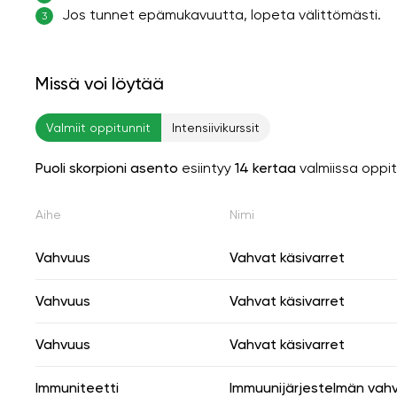
Jos tunnet epämukavuutta, lopeta välittömästi.
3
Missä voi löytää
Valmiit oppitunnit
Intensiivikurssit
Puoli skorpioni asento
esiintyy
14 kertaa
valmiissa oppi
Aihe
Nimi
Vahvuus
Vahvat käsivarret
Vahvuus
Vahvat käsivarret
Vahvuus
Vahvat käsivarret
Immuniteetti
Immuunijärjestelmän vah