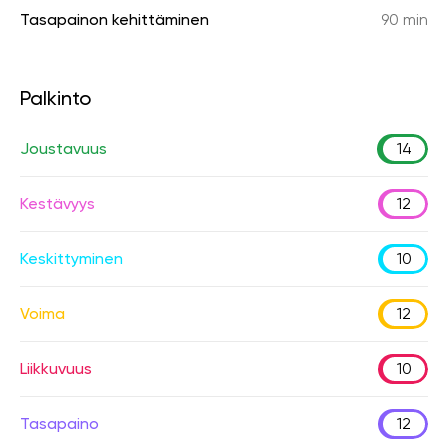
Tasapainon kehittäminen
90 min
Palkinto
Joustavuus
14
Kestävyys
12
Keskittyminen
10
Voima
12
Liikkuvuus
10
Tasapaino
12