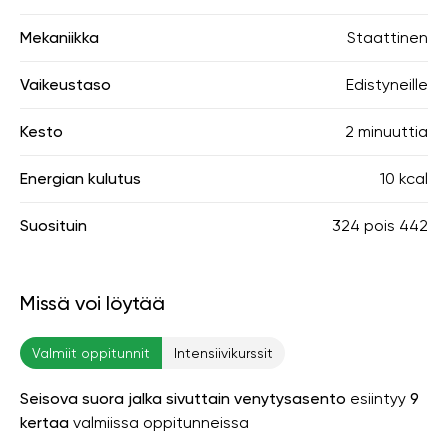
Mekaniikka
Staattinen
Vaikeustaso
Edistyneille
Kesto
2 minuuttia
Energian kulutus
10 kcal
Suosituin
324
pois
442
Missä voi löytää
Valmiit oppitunnit
Intensiivikurssit
Seisova suora jalka sivuttain venytysasento
esiintyy
9
kertaa
valmiissa oppitunneissa