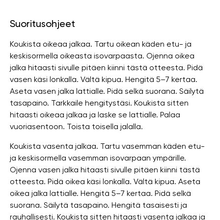
Suoritusohjeet
Koukista oikeaa jalkaa. Tartu oikean käden etu- ja
keskisormella oikeasta isovarpaasta. Ojenna oikea
jalka hitaasti sivulle pitäen kiinni tästä otteesta. Pidä
vasen käsi lonkalla. Vältä kipua. Hengitä 5–7 kertaa.
Aseta vasen jalka lattialle. Pidä selkä suorana. Säilytä
tasapaino. Tarkkaile hengitystäsi. Koukista sitten
hitaasti oikeaa jalkaa ja laske se lattialle. Palaa
vuoriasentoon. Toista toisella jalalla.
Koukista vasenta jalkaa. Tartu vasemman käden etu-
ja keskisormella vasemman isovarpaan ympärille.
Ojenna vasen jalka hitaasti sivulle pitäen kiinni tästä
otteesta. Pidä oikea käsi lonkalla. Vältä kipua. Aseta
oikea jalka lattialle. Hengitä 5–7 kertaa. Pidä selkä
suorana. Säilytä tasapaino. Hengitä tasaisesti ja
rauhallisesti. Koukista sitten hitaasti vasenta jalkaa ja