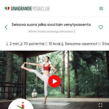
Seisova suora jalka sivuttain venytysasento
Asanat ja harjoitukset
Seisoma-asennot
Utthita hasta padangusthasana 2
2 min
70 pistettä
10 kcal
Seisoma-asennot
Sta