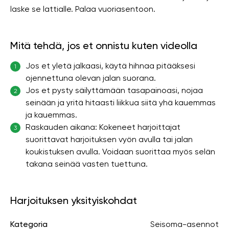
laske se lattialle. Palaa vuoriasentoon.
Mitä tehdä, jos et onnistu kuten videolla
Jos et yletä jalkaasi, käytä hihnaa pitääksesi
1
ojennettuna olevan jalan suorana.
Jos et pysty säilyttämään tasapainoasi, nojaa
2
seinään ja yritä hitaasti liikkua siitä yhä kauemmas
ja kauemmas.
Raskauden aikana: Kokeneet harjoittajat
3
suorittavat harjoituksen vyön avulla tai jalan
koukistuksen avulla. Voidaan suorittaa myös selän
takana seinää vasten tuettuna.
Harjoituksen yksityiskohdat
Kategoria
Seisoma-asennot