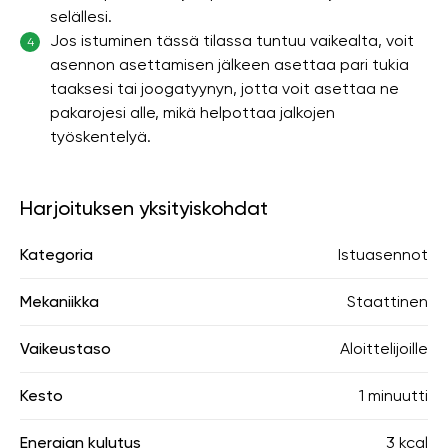
selällesi.
Jos istuminen tässä tilassa tuntuu vaikealta, voit
4
asennon asettamisen jälkeen asettaa pari tukia
taaksesi tai joogatyynyn, jotta voit asettaa ne
pakarojesi alle, mikä helpottaa jalkojen
työskentelyä.
Harjoituksen yksityiskohdat
Kategoria
Istuasennot
Mekaniikka
Staattinen
Vaikeustaso
Aloittelijoille
Kesto
1 minuutti
Energian kulutus
3 kcal