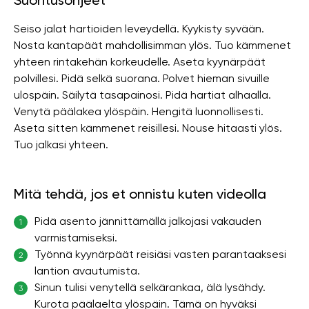
Suoritusohjeet
Seiso jalat hartioiden leveydellä. Kyykisty syvään.
Nosta kantapäät mahdollisimman ylös. Tuo kämmenet
yhteen rintakehän korkeudelle. Aseta kyynärpäät
polvillesi. Pidä selkä suorana. Polvet hieman sivuille
ulospäin. Säilytä tasapainosi. Pidä hartiat alhaalla.
Venytä päälakea ylöspäin. Hengitä luonnollisesti.
Aseta sitten kämmenet reisillesi. Nouse hitaasti ylös.
Tuo jalkasi yhteen.
Mitä tehdä, jos et onnistu kuten videolla
Pidä asento jännittämällä jalkojasi vakauden
1
varmistamiseksi.
Työnnä kyynärpäät reisiäsi vasten parantaaksesi
2
lantion avautumista.
Sinun tulisi venytellä selkärankaa, älä lysähdy.
3
Kurota päälaelta ylöspäin. Tämä on hyväksi