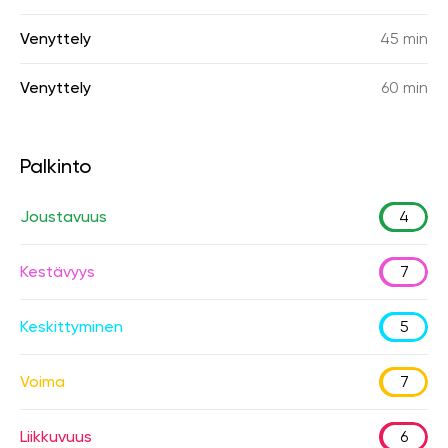
Venyttely
45 min
Venyttely
60 min
Palkinto
Joustavuus
4
Kestävyys
7
Keskittyminen
5
Voima
7
Liikkuvuus
6