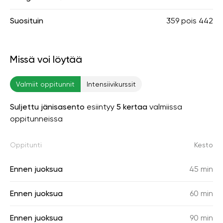
Suosituin
359
pois
442
Missä voi löytää
Valmiit oppitunnit
Intensiivikurssit
Suljettu jänisasento
esiintyy
5 kertaa
valmiissa
oppitunneissa
Oppitunti
Kesto
Ennen juoksua
45 min
Ennen juoksua
60 min
Ennen juoksua
90 min