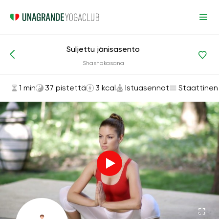
Suljettu jänisasento
Asanat ja harjoitukset
Istuasennot
Shashakasana
1 min
37 pistettä
3 kcal
Istuasennot
Staattinen