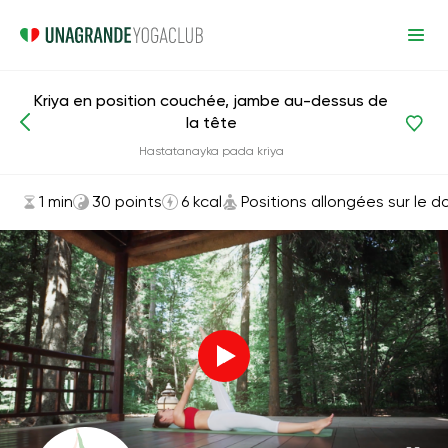
Kriya en position couchée, jambe au-dessus de
la tête
Asanas et exercices
Positions allongées sur le dos
Hastatanayka pada kriya
1 min
30 points
6 kcal
Positions allongées sur le d