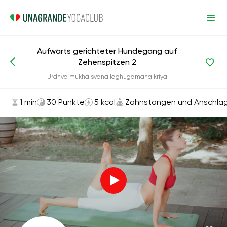
Aufwärts gerichteter Hundegang auf
Zehenspitzen 2
Asanas und Übungen
Zahnstangen und Anschläge
Urdhva mukha svana laghugamana kriya
1 min
30 Punkte
5 kcal
Zahnstangen und Anschlä