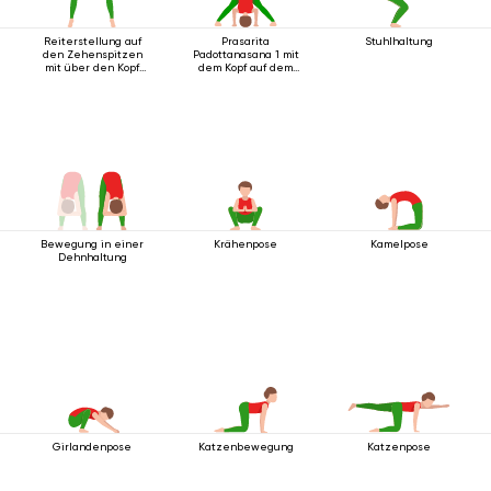
Reiterstellung auf
Prasarita
Stuhlhaltung
den Zehenspitzen
Padottanasana 1 mit
mit über den Kopf
dem Kopf auf dem
ausgestreckten
Boden
Armen.
Bewegung in einer
Krähenpose
Kamelpose
Dehnhaltung
Girlandenpose
Katzenbewegung
Katzenpose