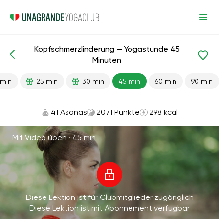
Kopfschmerzlinderung — Yogastunde 45
Fertige Lektionen
Kopf
Minuten
 min
25 min
30 min
45 min
60 min
90 min
41 Asanas
2071 Punkte
298 kcal
Mit Video üben ·
45 min
Diese Lektion ist für Clubmitglieder zugänglich
Diese Lektion ist mit Abonnement verfügbar