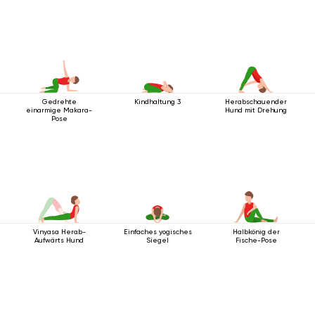
Gedrehte
Kindhaltung 3
Herabschauender
einarmige Makara-
Hund mit Drehung
Pose
Vinyasa Herab-
Einfaches yogisches
Halbkönig der
Aufwärts Hund
Siegel
Fische-Pose