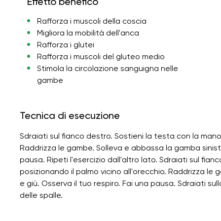
Effetto benefico
Rafforza i muscoli della coscia
Migliora la mobilità dell'anca
Rafforza i glutei
Rafforza i muscoli del gluteo medio
Stimola la circolazione sanguigna nelle
gambe
Tecnica di esecuzione
Sdraiati sul fianco destro. Sostieni la testa con la mano
Raddrizza le gambe. Solleva e abbassa la gamba sinistra 
pausa. Ripeti l'esercizio dall'altro lato. Sdraiati sul fian
posizionando il palmo vicino all'orecchio. Raddrizza l
e giù. Osserva il tuo respiro. Fai una pausa. Sdraiati su
delle spalle.