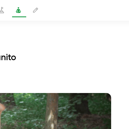
inito
Movimento nella posa dell'infinito
2 min
volo dell'anima
01:44