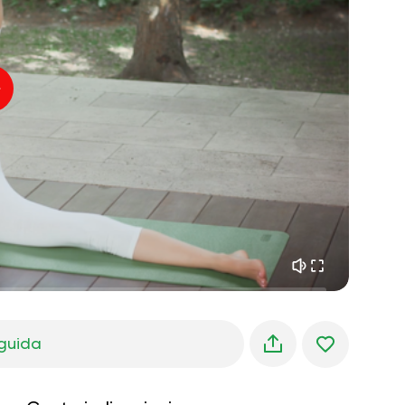
pace interiore
01:27
sogni mattutini
01:34
freschezza della foresta
05:00
Voce dell'istruttore
pioggia estiva
02:00
silenzio di montagna
02:00
brezza marina
02:00
la voce del vento
02:00
foresta di primavera
02:00
guida