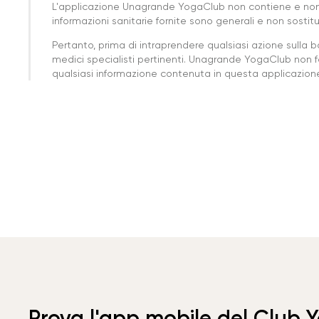
L'applicazione Unagrande YogaClub non contiene e non
informazioni sanitarie fornite sono generali e non sost
Pertanto, prima di intraprendere qualsiasi azione sulla 
medici specialisti pertinenti. Unagrande YogaClub non f
qualsiasi informazione contenuta in questa applicazione 
Prova l'app mobile del Club 