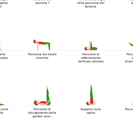
pporto
piccione 1
nella posizione del
e
ni
bastone
ella
Posizione del tavolo
Posizione di
Posi
tavolo
invertita
rafforzamento
dell'anca sdraiata
divar
est
rsione
Posizione di
Supporto sulle
Posiz
lla
allungamento delle
spalle
gambe semi-
sdraiate