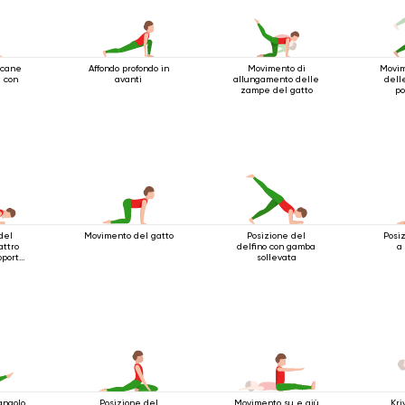
 cane
Affondo profondo in
Movimento di
Movim
ù con
avanti
allungamento delle
dell
zampe del gatto
po
bast
del
Movimento del gatto
Posizione del
Posi
attro
delfino con gamba
a
porto
sollevata
ti
angolo
Posizione del
Movimento su e giù
Kri