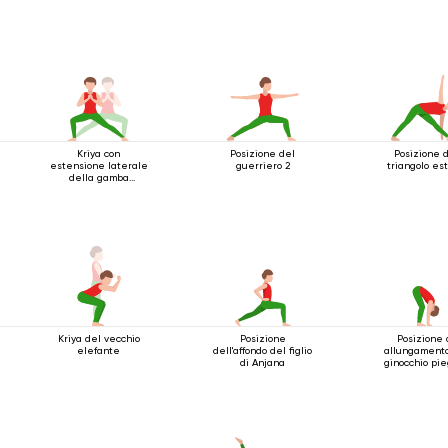
Kriya con
Posizione del
Posizione 
estensione laterale
guerriero 2
triangolo es
della gamba
accovacciata
Kriya del vecchio
Posizione
Posizione 
elefante
dell'affondo del figlio
allungamento
di Anjana
ginocchio pi