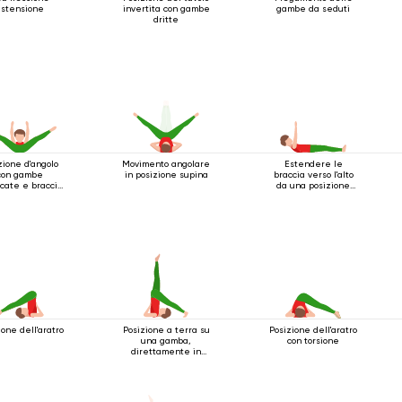
stensione
invertita con gambe
gambe da seduti
dritte
zione d'angolo
Movimento angolare
Estendere le
con gambe
in posizione supina
braccia verso l'alto
icate e braccia
da una posizione
ese in avanti
sdraiata
ione dell'aratro
Posizione a terra su
Posizione dell'aratro
una gamba,
con torsione
direttamente in
posizione sulle
spalle