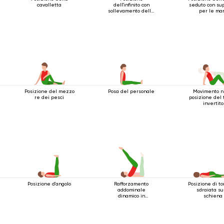
cavalletta
dell'infinito con
seduto con su
sollevamento delle
per le ma
gambe
Posizione del mezzo
Posa del personale
Movimento n
re dei pesci
posizione del 
invertito
Posizione d'angolo
Rafforzamento
Posizione di to
addominale
sdraiata su
dinamico in
schiena
posizione sdraiata