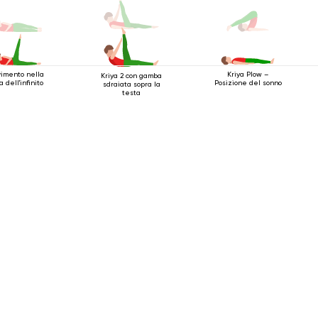
imento nella
Kriya Plow –
Kriya 2 con gamba
 dell'infinito
Posizione del sonno
sdraiata sopra la
testa