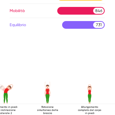
Mobilità
846
Equilibrio
731
mento in piedi
Rotazione
Allungamento
 inclinazione
simultanea delle
completo del corpo
laterale 2
braccia
in piedi