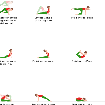
ento alternato
Vinyasa Cane a
Posizione del gatto
e gambe nella
testa in giù-su
sizione del
one a quattro
gambe
zione del cane
Posizione del cobra
Posizione dell'arco
 testa in su
ya flessione-
Posizione del tavolo
Piegamento delle