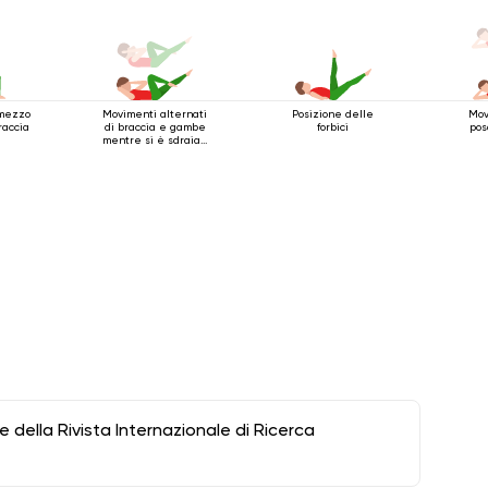
 mezzo
Movimenti alternati
Posizione delle
Mov
raccia
di braccia e gambe
forbici
posa
mentre si è sdraiati
sulla schiena
della Rivista Internazionale di Ricerca