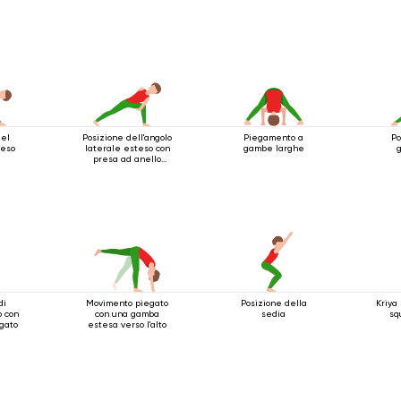
del
Posizione dell'angolo
Piegamento a
Po
teso
laterale esteso con
gambe larghe
g
presa ad anello
sotto il ginocchio
di
Movimento piegato
Posizione della
Kriya
 con
con una gamba
sedia
sq
egato
estesa verso l'alto