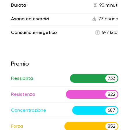
Durata
90 minuti
Asana ed esercizi
73 asana
Consumo energetico
697 kcal
Premio
Flessibilità
733
Resistenza
822
Concentrazione
687
Forza
852