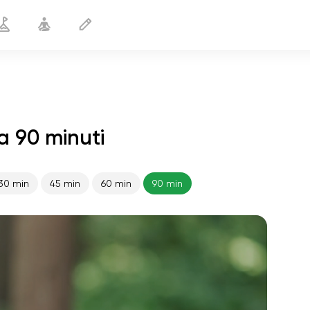
a 90 minuti
30 min
45 min
60 min
90 min
volo dell'anima
01:44
pace interiore
01:27