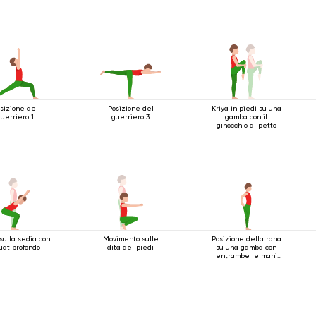
sizione del
Posizione del
Kriya in piedi su una
uerriero 1
guerriero 3
gamba con il
ginocchio al petto
 sulla sedia con
Movimento sulle
Posizione della rana
uat profondo
dita dei piedi
su una gamba con
entrambe le mani
che afferrano il
piede