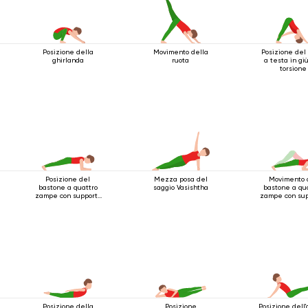
Posizione della
Movimento della
Posizione del
ghirlanda
ruota
a testa in gi
torsione
Posizione del
Mezza posa del
Movimento 
bastone a quattro
saggio Vasishtha
bastone a qu
zampe con supporto
zampe con sup
per i gomiti
per i gomi
Posizione della
Posizione
Posizione dell'