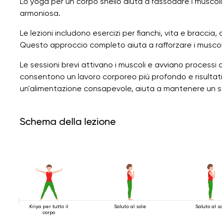
Lo yoga per un corpo snello aiuta a rassodare i muscoli,
armoniosa.
Le lezioni includono esercizi per fianchi, vita e braccia, o
Questo approccio completo aiuta a rafforzare i muscoli 
Le sessioni brevi attivano i muscoli e avviano processi
consentono un lavoro corporeo più profondo e risultati 
un'alimentazione consapevole, aiuta a mantenere un se
Schema della lezione
Kriya per tutto il
Saluto al sole
Saluto al s
corpo