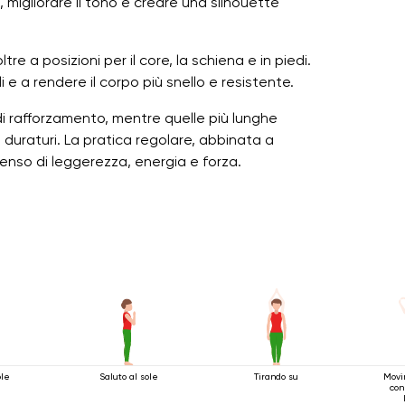
 migliorare il tono e creare una silhouette
ltre a posizioni per il core, la schiena e in piedi.
e a rendere il corpo più snello e resistente.
 di rafforzamento, mentre quelle più lunghe
duraturi. La pratica regolare, abbinata a
nso di leggerezza, energia e forza.
ole
Saluto al sole
Tirando su
Movi
con