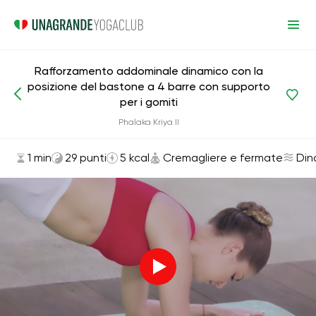
Rafforzamento addominale dinamico con la
posizione del bastone a 4 barre con supporto
per i gomiti
Asana ed esercizi
Cremagliere e fermate
Phalaka Kriya II
1 min
29 punti
5 kcal
Cremagliere e fermate
Din