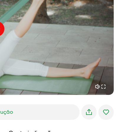
paz interior
01:27
sonhos matinais
01:34
frescor da floresta
05:00
Voz do instrutor
chuva de verão
02:00
silêncio da montanha
02:00
brisa do mar
02:00
a voz do vento
02:00
floresta da primavera
02:00
trução