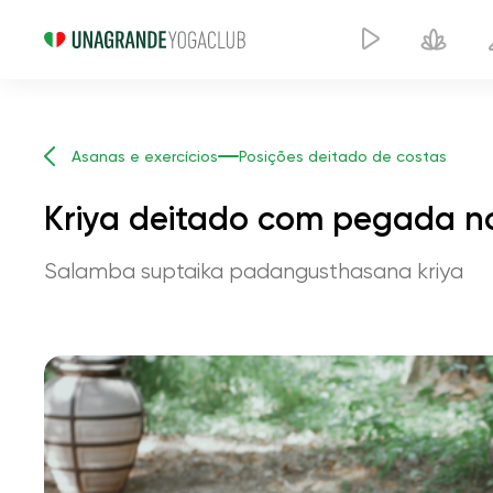
Asanas e exercícios
Posições deitado de costas
Kriya deitado com pegada no
Salamba suptaika padangusthasana kriya
Kriya deitad