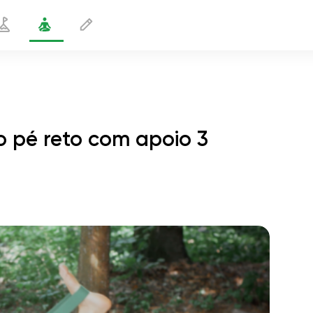
 pé reto com apoio 3
o com pegada no pé reto com apoio 3
2 min
o voo da alma
01:44