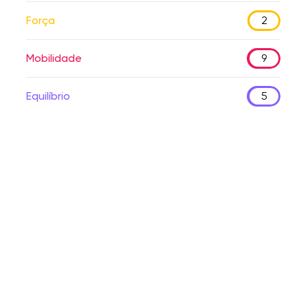
Força
2
Mobilidade
9
Equilíbrio
5