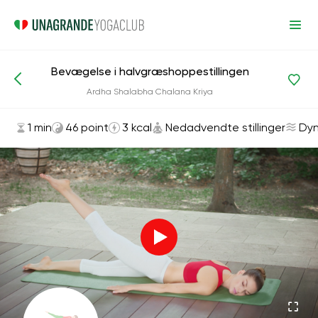
Bevægelse i halvgræshoppestillingen
Asanas og øvelser
Nedadvendte stillinger
Ardha Shalabha Chalana Kriya
1 min
46 point
3 kcal
Nedadvendte stillinger
Dyn