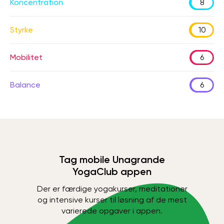
Koncentration
8
Styrke
10
Mobilitet
6
Balance
6
Tag mobile Unagrande
YogaClub appen
Der er færdige yogakurser, meditationer
og intensive kurser til løsning af de mest
varierede opgaver i appen.