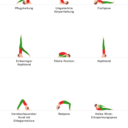
Pflugstellung
Umgekehrte
Fischpose
Körperhaltung
Einbeiniger
Fötale Position
Kopfstand
Kopfstand
Herabschauender
Radpose
Halbe Wind-
Hund mit
Entspannungspose
Ellbogenstütze