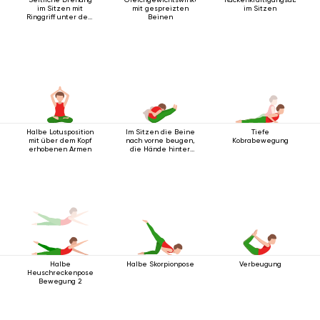
im Sitzen mit
mit gespreizten
im Sitzen
Ringgriff unter dem
Beinen
Knie
Halbe Lotusposition
Im Sitzen die Beine
Tiefe
mit über dem Kopf
nach vorne beugen,
Kobrabewegung
erhobenen Armen
die Hände hinter
dem Rücken
verschränkt.
Halbe
Halbe Skorpionpose
Verbeugung
Heuschreckenpose
Bewegung 2