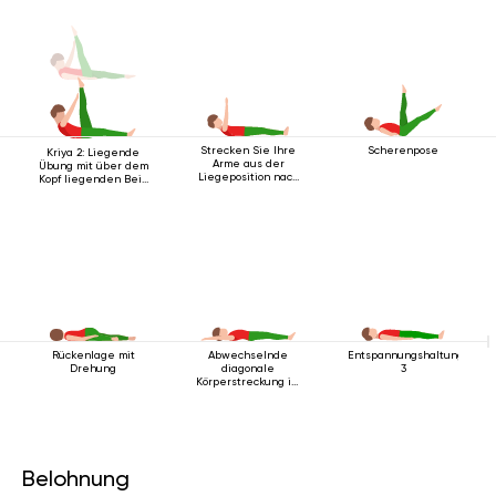
Strecken Sie Ihre
Scherenpose
Kriya 2: Liegende
Arme aus der
Übung mit über dem
Liegeposition nach
Kopf liegenden Bein
oben
2
Rückenlage mit
Abwechselnde
Entspannungshaltung
Drehung
diagonale
3
Körperstreckung im
Liegen
Belohnung