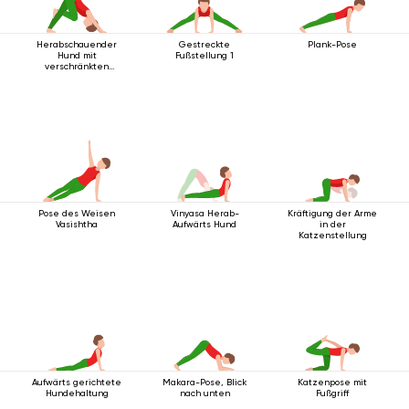
Herabschauender
Gestreckte
Plank-Pose
Hund mit
Fußstellung 1
verschränkten
Beinen
Pose des Weisen
Vinyasa Herab-
Kräftigung der Arme
Vasishtha
Aufwärts Hund
in der
Katzenstellung
Aufwärts gerichtete
Makara-Pose, Blick
Katzenpose mit
Hundehaltung
nach unten
Fußgriff