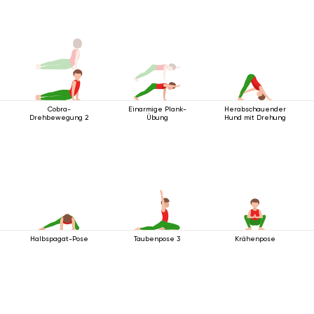
Cobra-
Einarmige Plank-
Herabschauender
Drehbewegung 2
Übung
Hund mit Drehung
Halbspagat-Pose
Taubenpose 3
Krähenpose