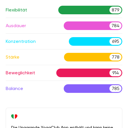
Flexibilität
879
Ausdauer
784
Konzentration
695
Stärke
778
Beweglichkeit
914
Balance
785
Die Unagrande YogaClub App enthält und kann keine