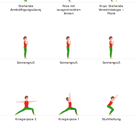
Stehende
Pose mit
Kriya: Stehende
Armkräftigungsübung
ausgestreckten
Vorwärtsbeuge –
Armen
Plank
Sonnengruß
Sonnengruß
Sonnengruß
Kriegerpose 2
Kriegerpose 1
Stuhlhaltung