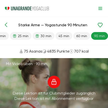
Starke Arme — Yogastunde 90 Minuten
Fertige Lektionen
Stärke
Hände
 min
25 min
30 min
45 min
60 min
90 min
75 Asanas
4835 Punkte
707 kcal
Mit Video üben ·
90 min
Diese Lektion ist für Clubmitglieder zugänglich
Diese Lektion ist mit Abonnement verfügbar