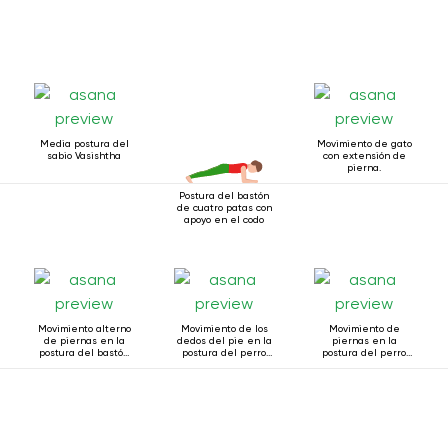
Media postura del
Movimiento de gato
sabio Vasishtha
con extensión de
pierna.
Postura del bastón
de cuatro patas con
apoyo en el codo
Movimiento alterno
Movimiento de los
Movimiento de
de piernas en la
dedos del pie en la
piernas en la
postura del bastón
postura del perro
postura del perro
de cuatro patas
boca abajo
boca abajo