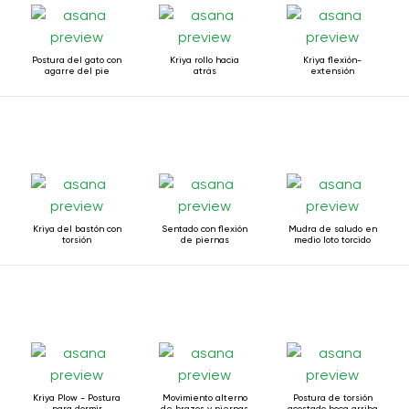
Postura del gato con
Kriya rollo hacia
Kriya flexión-
agarre del pie
atrás
extensión
Kriya del bastón con
Sentado con flexión
Mudra de saludo en
torsión
de piernas
medio loto torcido
Kriya Plow - Postura
Movimiento alterno
Postura de torsión
para dormir
de brazos y piernas
acostado boca arriba