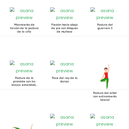
Movimiento de
Flexión hacia abajo
Postura del
torsión de la postura
de pie con bloqueo
guerrero 3
de la silla
de muñeca
Postura de la
Pose del rey de la
pirámide con los
danza
brazos extendidos
hacia adelante
Postura del árbol
con estiramiento
lateral