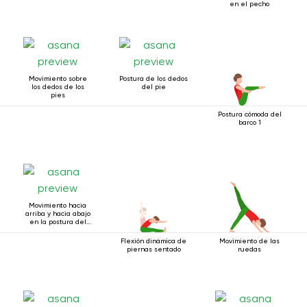
en el pecho
Movimiento sobre
Postura de los dedos
los dedos de los
del pie
pies
Postura cómoda del
barco 1
Movimiento hacia
arriba y hacia abajo
en la postura del
bastón
Flexión dinámica de
Movimiento de las
piernas sentado
ruedas