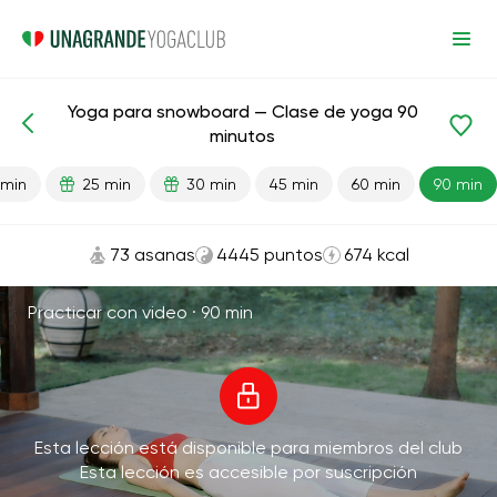
Yoga para snowboard — Clase de yoga 90
Lecciones preparadas
Deporte
minutos
 min
25 min
30 min
45 min
60 min
90 min
73 asanas
4445 puntos
674 kcal
Practicar con video ·
90 min
Esta lección está disponible para miembros del club
Esta lección es accesible por suscripción