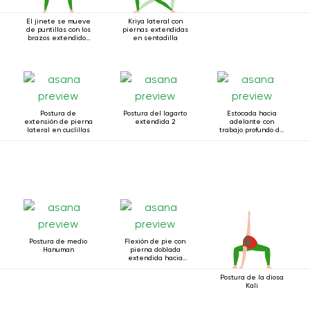
El jinete se mueve
Kriya lateral con
de puntillas con los
piernas extendidas
brazos extendidos
en sentadilla
hacia arriba.
Postura de
Postura del lagarto
Estocada hacia
extensión de pierna
extendida 2
adelante con
lateral en cuclillas
trabajo profundo de
muslos
Postura de medio
Flexión de pie con
Hanuman
pierna doblada
extendida hacia
arriba
Postura de la diosa
Kali