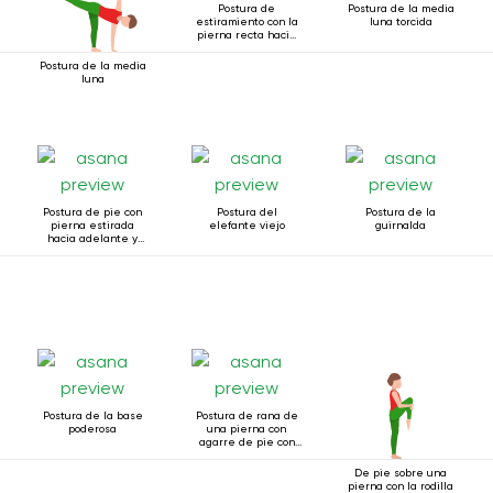
Postura de
Postura de la media
estiramiento con la
luna torcida
pierna recta hacia
adelante de pie
Postura de la media
luna
Postura de pie con
Postura del
Postura de la
pierna estirada
elefante viejo
guirnalda
hacia adelante y
torcida
Postura de la base
Postura de rana de
poderosa
una pierna con
agarre de pie con
ambas manos
De pie sobre una
pierna con la rodilla