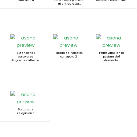
mientras está
acostado boca
arriba.
Extensiones
Parada de hombros
Pranayama en la
corporales
con apoyo 2
postura del
diagonales alternas
diamante
estando acostado
Postura de
relajación 3