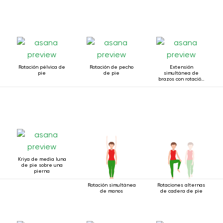
Rotación pélvica de
Rotación de pecho
Extensión
pie
de pie
simultánea de
brazos con rotación
estando de pie.
Kriya de media luna
de pie sobre una
pierna
Rotación simultánea
Rotaciones alternas
de manos
de cadera de pie