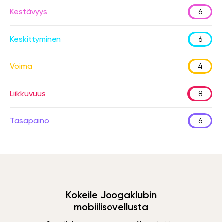
Kestävyys
6
Keskittyminen
6
Voima
4
Liikkuvuus
8
Tasapaino
6
Kokeile Joogaklubin
mobiilisovellusta