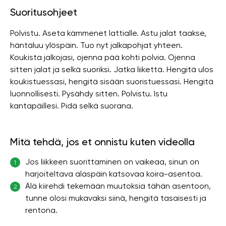
Suoritusohjeet
Polvistu. Aseta kämmenet lattialle. Astu jalat taakse,
häntäluu ylöspäin. Tuo nyt jalkapohjat yhteen.
Koukista jalkojasi, ojenna pää kohti polvia. Ojenna
sitten jalat ja selkä suoriksi. Jatka liikettä. Hengitä ulos
koukistuessasi, hengitä sisään suoristuessasi. Hengitä
luonnollisesti. Pysähdy sitten. Polvistu. Istu
kantapäillesi. Pidä selkä suorana.
Mitä tehdä, jos et onnistu kuten videolla
Jos liikkeen suorittaminen on vaikeaa, sinun on
1
harjoiteltava alaspäin katsovaa koira-asentoa.
Älä kiirehdi tekemään muutoksia tähän asentoon,
2
tunne olosi mukavaksi siinä, hengitä tasaisesti ja
rentona.