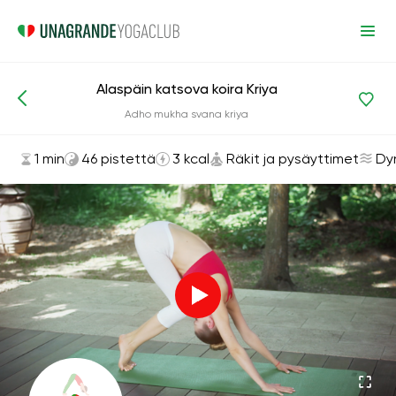
Alaspäin katsova koira Kriya
Asanat ja harjoitukset
Räkit ja pysäyttimet
Adho mukha svana kriya
1 min
46 pistettä
3 kcal
Räkit ja pysäyttimet
Dy