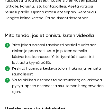
tasaisesti ja rauhallisesti. Laske sitten vasen jalkasi
lattialle. Polvistu. Istu kantapäillesi. Aseta vatsasi
reisiesi päälle. Ojenna kätesi eteenpäin. Rentoudu.
Hengitä kolme kertaa. Palaa timanttiasentoon.
Mitä tehdä, jos et onnistu kuten videolla
Yritä jakaa painosi tasaisesti hartioille välttäen
1
niskan ja pään rasitusta ja pitäen samalla
käsivartesi kunnossa. Yritä työntää itseäsi irti
lattiasta kyynärpäillä.
Keskitä huomiosi keskivartalon lihaksiisi ja hengitä
2
rauhallisesti.
Vältä äkillistä asennosta poistumista; on järkevää
3
pysyä lapsen asennossa muutaman hengenvedon
ajan.