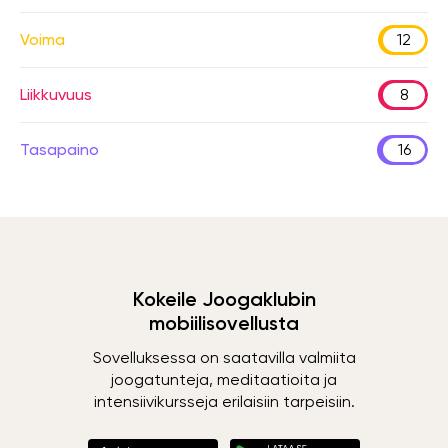
Voima
12
Liikkuvuus
8
Tasapaino
16
Kokeile Joogaklubin
mobiilisovellusta
Sovelluksessa on saatavilla valmiita
joogatunteja, meditaatioita ja
intensiivikursseja erilaisiin tarpeisiin.