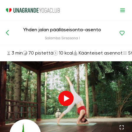
Yhden jalan päälläseisonta-asento
Asanat ja harjoitukset
Käänteiset asennot
Salamba Sirsasana I
3 min
70 pistettä
10 kcal
Käänteiset asennot
S