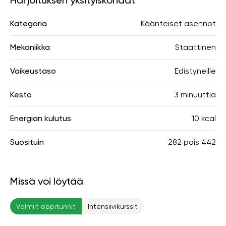
Harjoituksen yksityiskohdat
Kategoria
Käänteiset asennot
Mekaniikka
Staattinen
Vaikeustaso
Edistyneille
Kesto
3 minuuttia
Energian kulutus
10 kcal
Suosituin
282
pois
442
Missä voi löytää
Valmiit oppitunnit
Intensiivikurssit