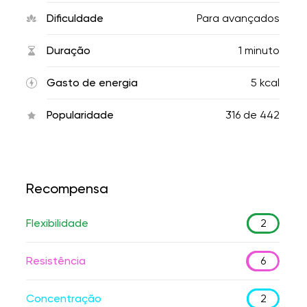
Dificuldade
Para avançados
Duração
1 minuto
Gasto de energia
5 kcal
Popularidade
316
de
442
Recompensa
Flexibilidade
2
Resistência
6
Concentração
2