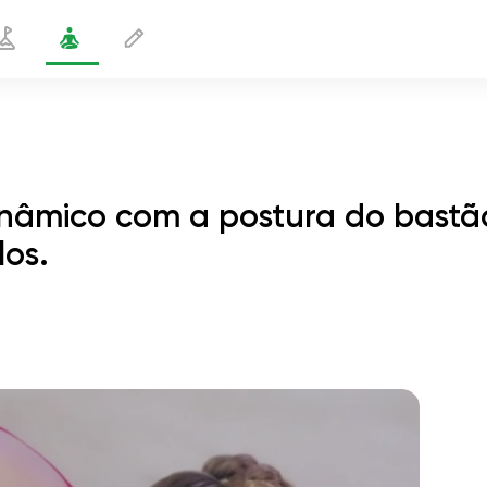
inâmico com a postura do bastã
los.
nal dinâmico com a postura do
1
as com apoio nos cotovelos.
min