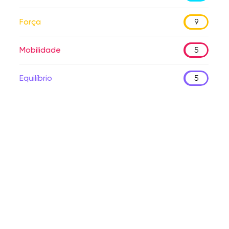
Força
9
Mobilidade
5
Equilíbrio
5