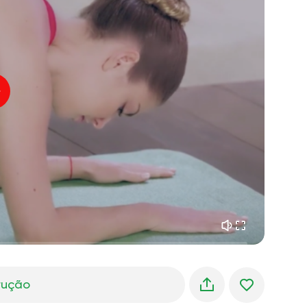
o voo da alma
01:44
paz interior
01:27
sonhos matinais
01:34
frescor da floresta
05:00
Voz do instrutor
chuva de verão
02:00
silêncio da montanha
02:00
brisa do mar
02:00
a voz do vento
02:00
floresta da primavera
02:00
trução