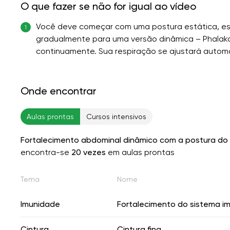
O que fazer se não for igual ao vídeo
Você deve começar com uma postura estática, es
1
gradualmente para uma versão dinâmica – Phalaka 
continuamente. Sua respiração se ajustará automa
Onde encontrar
Aulas prontas
Cursos intensivos
Fortalecimento abdominal dinâmico com a postura do 
encontra-se
20 vezes
em aulas prontas
Tema
Nome
Imunidade
Fortalecimento do sistema i
Cintura
Cintura fina