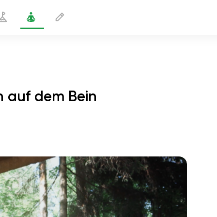
n auf dem Bein
egen, mit beiden Händen auf dem Bein
2 min
flucht der seele
01:44