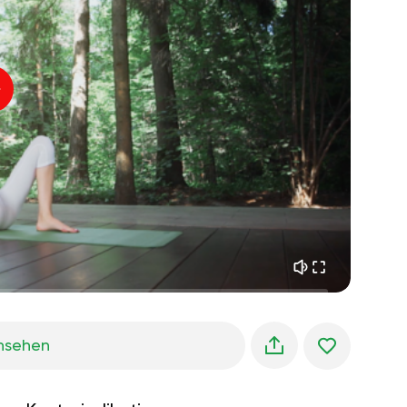
innerer frieden
01:27
morgenträume
01:34
waldkühlung
05:00
Instruktor-Stimme
sommerregen
02:00
bergstille
02:00
seebrise
02:00
die stimme des winds
02:00
frühlingswald
02:00
nsehen