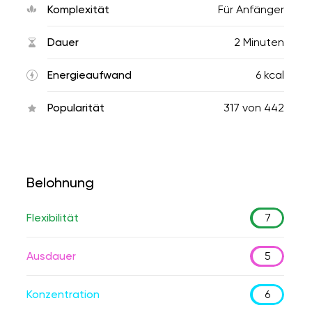
Komplexität
Für Anfänger
Dauer
2 Minuten
Energieaufwand
6 kcal
Popularität
317
von
442
Belohnung
Flexibilität
7
Ausdauer
5
Konzentration
6