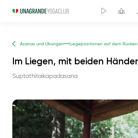
Asanas und Übungen
Liegepositionen auf dem Rücken
Im Liegen, mit beiden Hände
Suptathitaikapadasana
Im Li