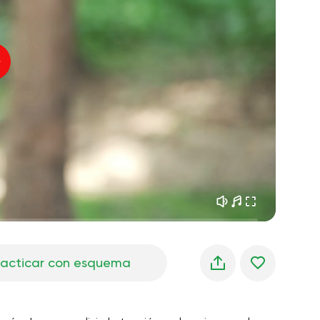
sueños matutinos
01:34
Voz del instructor
frescura del bosque
05:00
Música
lluvia de verano
02:00
silencio de montaña
02:00
brisa marina
02:00
la voz del viento
02:00
bosque de primavera
02:00
racticar con esquema