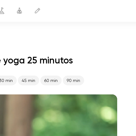
e yoga 25 minutos
Después de correr
25 min
30 min
45 min
60 min
90 min
vuelo del alma
01:44
paz interior
01:27