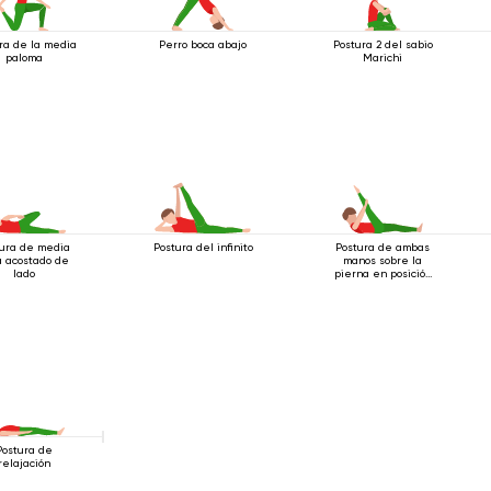
ra de la media
Perro boca abajo
Postura 2 del sabio
paloma
Marichi
tura de media
Postura del infinito
Postura de ambas
a acostado de
manos sobre la
lado
pierna en posición
acostada
Postura de
relajación