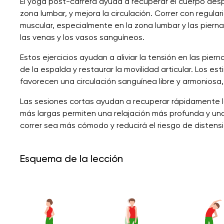
El yoga post-carrera ayuda a recuperar el cuerpo despué
zona lumbar, y mejora la circulación. Correr con regular
muscular, especialmente en la zona lumbar y las piern
las venas y los vasos sanguíneos.
Estos ejercicios ayudan a aliviar la tensión en las pierna
de la espalda y restaurar la movilidad articular. Los es
favorecen una circulación sanguínea libre y armoniosa
Las sesiones cortas ayudan a recuperar rápidamente l
más largas permiten una relajación más profunda y una 
correr sea más cómodo y reducirá el riesgo de distens
Esquema de la lección