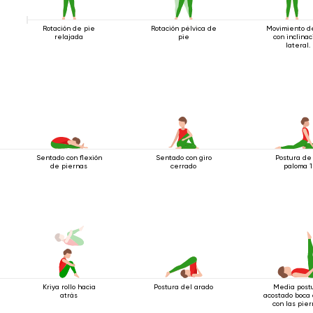
Rotación de pie
Rotación pélvica de
Movimiento d
relajada
pie
con inclinac
lateral.
Sentado con flexión
Sentado con giro
Postura de
de piernas
cerrado
paloma 1
Kriya rollo hacia
Postura del arado
Media post
atrás
acostado boca 
con las pie
extendid