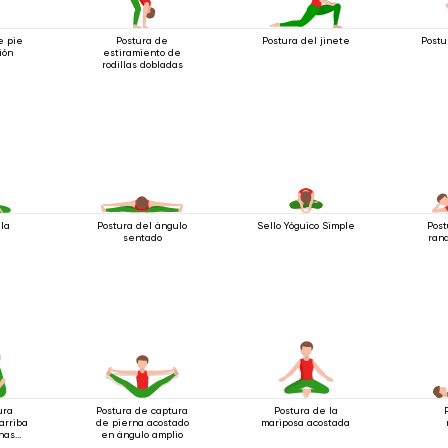
e pie
Postura de
Postura del jinete
Postu
ión
estiramiento de
rodillas dobladas
 la
Postura del ángulo
Sello Yóguico Simple
Pos
sentado
ran
ura
Postura de captura
Postura de la
arriba
de pierna acostado
mariposa acostada
rnas
en ángulo amplio
as