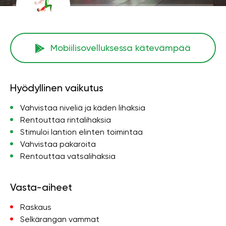
Mobiilisovelluksessa kätevämpää
Hyödyllinen vaikutus
Vahvistaa niveliä ja käden lihaksia
Rentouttaa rintalihaksia
Stimuloi lantion elinten toimintaa
Vahvistaa pakaroita
Rentouttaa vatsalihaksia
Vasta-aiheet
Raskaus
Selkärangan vammat