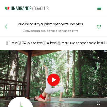
Puolisilta Kriya jalat ojennettuna ylös
Asanat ja harjoitukset
Makuuasennot selälläsi
Urdhvapada setubandha sarvanga kriya
1 min
34 pistettä
4 kcal
Makuuasennot selälläsi