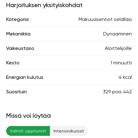
Harjoituksen yksityiskohdat
Kategoria
Makuuasennot selälläsi
Mekaniikka
Dynaaminen
Vaikeustaso
Aloittelijoille
Kesto
1 minuutti
Energian kulutus
4 kcal
Suosituin
329
pois
442
Missä voi löytää
Valmiit oppitunnit
Intensiivikurssit