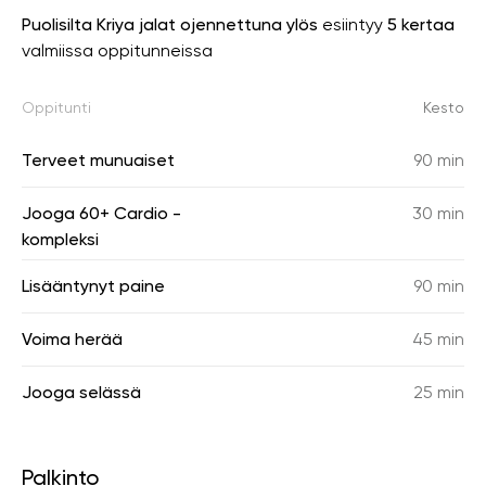
Puolisilta Kriya jalat ojennettuna ylös
esiintyy
5 kertaa
valmiissa oppitunneissa
Oppitunti
Kesto
Terveet munuaiset
90 min
Jooga 60+ Cardio -
30 min
kompleksi
Lisääntynyt paine
90 min
Voima herää
45 min
Jooga selässä
25 min
Palkinto