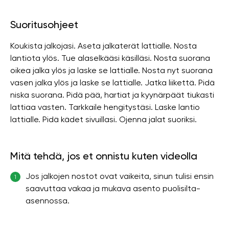
Suoritusohjeet
Koukista jalkojasi. Aseta jalkaterät lattialle. Nosta
lantiota ylös. Tue alaselkääsi käsilläsi. Nosta suorana
oikea jalka ylös ja laske se lattialle. Nosta nyt suorana
vasen jalka ylös ja laske se lattialle. Jatka liikettä. Pidä
niska suorana. Pidä pää, hartiat ja kyynärpäät tiukasti
lattiaa vasten. Tarkkaile hengitystäsi. Laske lantio
lattialle. Pidä kädet sivuillasi. Ojenna jalat suoriksi.
Mitä tehdä, jos et onnistu kuten videolla
Jos jalkojen nostot ovat vaikeita, sinun tulisi ensin
1
saavuttaa vakaa ja mukava asento puolisilta-
asennossa.