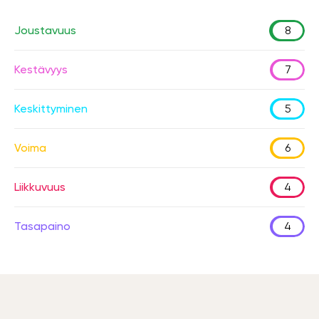
Joustavuus
8
Kestävyys
7
Keskittyminen
5
Voima
6
Liikkuvuus
4
Tasapaino
4