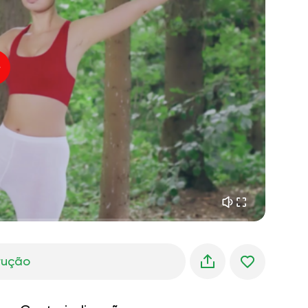
paz interior
01:27
sonhos matinais
01:34
frescor da floresta
05:00
Voz do instrutor
chuva de verão
02:00
silêncio da montanha
02:00
brisa do mar
02:00
a voz do vento
02:00
floresta da primavera
02:00
trução