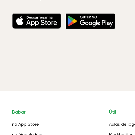
Baixar
Útil
na App Store
Aulas de iog
no Google Play
Meditações 