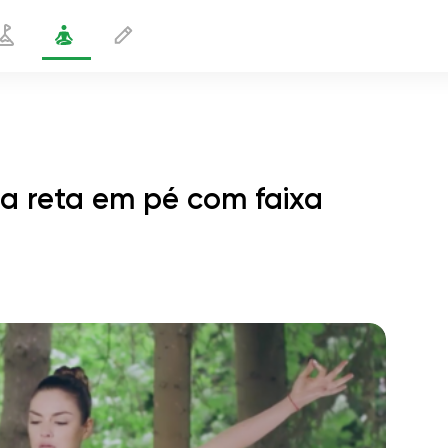
a reta em pé com faixa
teral da perna reta em pé com faixa
2 min
o voo da alma
01:44