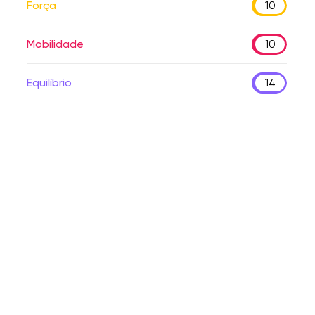
Força
10
Mobilidade
10
Equilíbrio
14