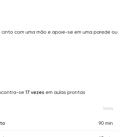
 o cinto com uma mão e apoie-se em uma parede ou
contra-se
17 vezes
em aulas prontas
Hora
ito
90 min