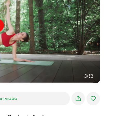
paix intérieure
01:27
rêves du matin
01:34
fraîcheur de la forêt
05:00
Voix de l'instructeur
pluie d'été
02:00
silence des montagnes
02:00
brise de mer
02:00
la voix du vent
02:00
forêt de printemps
02:00
on vidéo