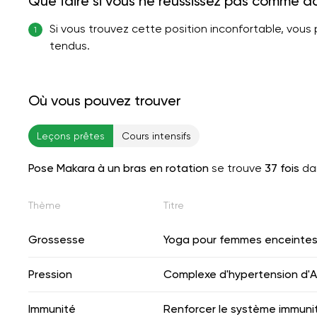
Que faire si vous ne réussissez pas comme d
Si vous trouvez cette position inconfortable, vous
1
tendus.
Où vous pouvez trouver
Leçons prêtes
Cours intensifs
Pose Makara à un bras en rotation
se trouve
37 fois
dan
Thème
Titre
Grossesse
Yoga pour femmes enceinte
Pression
Complexe d'hypertension d'A.
Immunité
Renforcer le système immunit