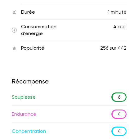
Durée
1 minute
Consommation
4 kcal
d'énergie
Popularité
256
sur
442
Récompense
Souplesse
6
Endurance
4
Concentration
4