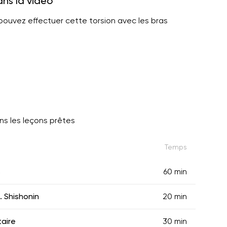
ans la vidéo
 pouvez effectuer cette torsion avec les bras
s les leçons prêtes
Temps
s
60 min
 Shishonin
20 min
aire
30 min