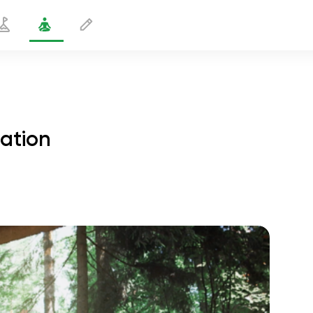
tation
Pose Makara à un bras en rotation
1 min
le vol de l'âme
01:44