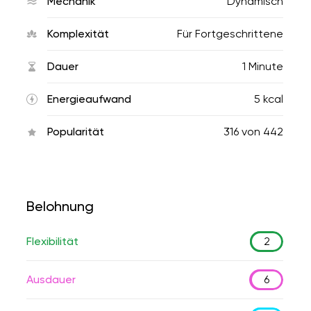
Mechanik
Dynamisch
Komplexität
Für Fortgeschrittene
Dauer
1 Minute
Energieaufwand
5 kcal
Popularität
316
von
442
Belohnung
Flexibilität
2
Ausdauer
6