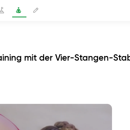
ning mit der Vier-Stangen-Sta
eltraining mit der Vier-Stangen-
1
genunterstützung
min