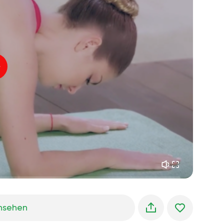
flucht der seele
01:44
innerer frieden
01:27
morgenträume
01:34
waldkühlung
05:00
Instruktor-Stimme
sommerregen
02:00
bergstille
02:00
seebrise
02:00
die stimme des winds
02:00
frühlingswald
02:00
nsehen