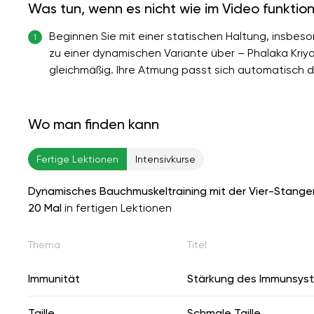
Was tun, wenn es nicht wie im Video funktion
Beginnen Sie mit einer statischen Haltung, insbes
1
zu einer dynamischen Variante über – Phalaka Kriya
gleichmäßig. Ihre Atmung passt sich automatisch d
Wo man finden kann
Fertige Lektionen
Intensivkurse
Dynamisches Bauchmuskeltraining mit der Vier-Stange
20 Mal
in fertigen Lektionen
Thema
Titel
Immunität
Stärkung des Immunsys
Taille
Schmale Taille