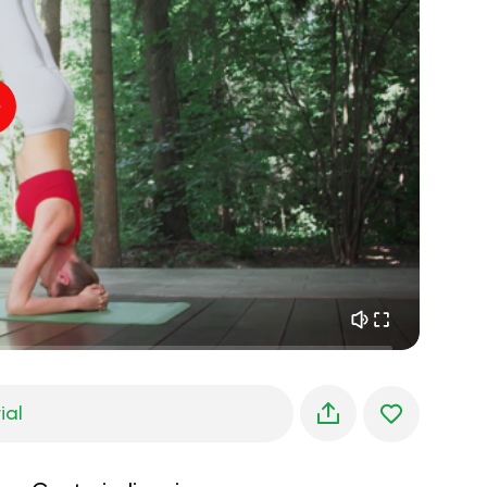
paz interior
01:27
sueños matutinos
01:34
frescura del bosque
05:00
Voz del instructor
lluvia de verano
02:00
silencio de montaña
02:00
brisa marina
02:00
la voz del viento
02:00
bosque de primavera
02:00
ial