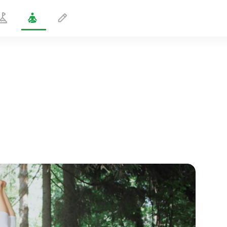
Parada de cabeza
1 min
vuelo del alma
01:44