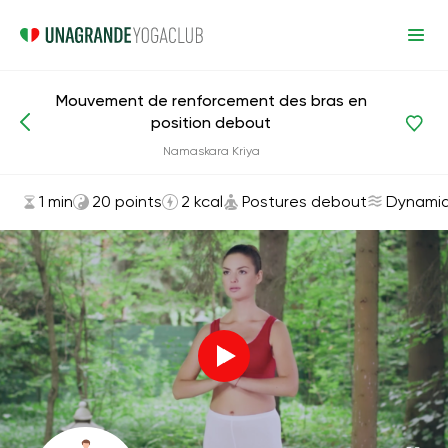
Mouvement de renforcement des bras en
position debout
Asanas et exercices
Postures debout
Namaskara Kriya
1 min
20 points
2 kcal
Postures debout
Dynami