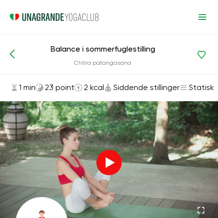
Balance i sommerfuglestilling
Asanas og øvelser
Siddende stillinger
Chitra patangasana
1 min
23 point
2 kcal
Siddende stillinger
Statisk