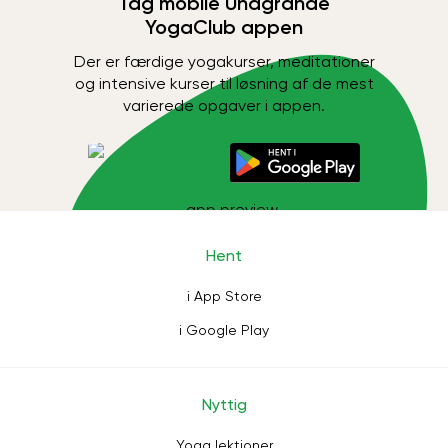
Tag mobile Unagrande
YogaClub appen
Der er færdige yogakurser, meditationer
og intensive kurser til løsning af de mest
varierede opgaver i appen.
Hent
i App Store
i Google Play
Nyttig
Yoga lektioner