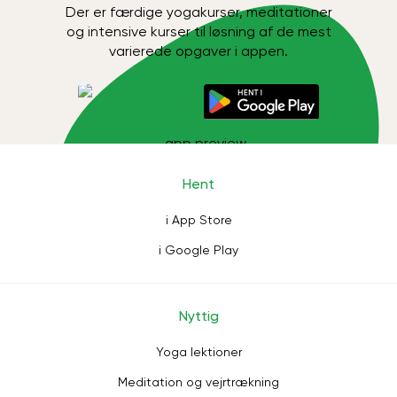
Der er færdige yogakurser, meditationer
og intensive kurser til løsning af de mest
varierede opgaver i appen.
Hent
i App Store
i Google Play
Nyttig
Yoga lektioner
Meditation og vejrtrækning