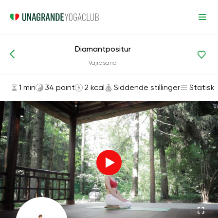
Diamantpositur
Asanas og øvelser
Siddende stillinger
Vajrasana
1 min
34 point
2 kcal
Siddende stillinger
Statisk