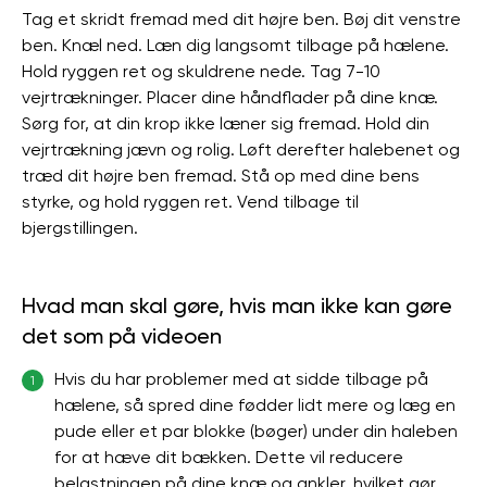
Tag et skridt fremad med dit højre ben. Bøj dit venstre
ben. Knæl ned. Læn dig langsomt tilbage på hælene.
Hold ryggen ret og skuldrene nede. Tag 7-10
vejrtrækninger. Placer dine håndflader på dine knæ.
Sørg for, at din krop ikke læner sig fremad. Hold din
vejrtrækning jævn og rolig. Løft derefter halebenet og
træd dit højre ben fremad. Stå op med dine bens
styrke, og hold ryggen ret. Vend tilbage til
bjergstillingen.
Hvad man skal gøre, hvis man ikke kan gøre
det som på videoen
Hvis du har problemer med at sidde tilbage på
1
hælene, så spred dine fødder lidt mere og læg en
pude eller et par blokke (bøger) under din haleben
for at hæve dit bækken. Dette vil reducere
belastningen på dine knæ og ankler, hvilket gør