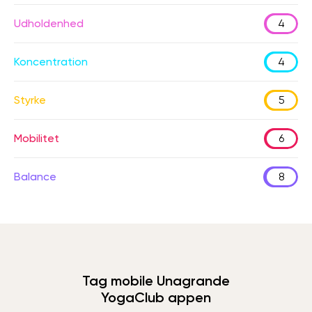
Udholdenhed
4
Koncentration
4
Styrke
5
Mobilitet
6
Balance
8
Tag mobile Unagrande
YogaClub appen