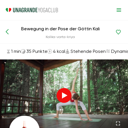
Bewegung in der Pose der Göttin Kali
Asanas und Übungen
Stehende Posen
Kalika-varta-kriya
1 min
35 Punkte
4 kcal
Stehende Posen
Dynami