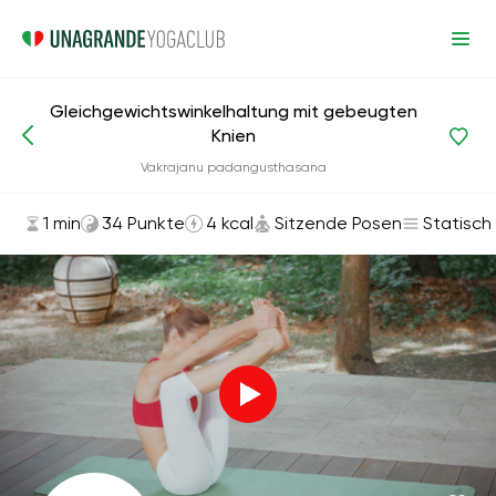
Gleichgewichtswinkelhaltung mit gebeugten
Knien
Asanas und Übungen
Sitzende Posen
Vakrajanu padangusthasana
1 min
34 Punkte
4 kcal
Sitzende Posen
Statisch